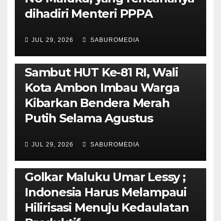
dihadiri Menteri PPPA
JUL 29, 2026
SABUROMEDIA
AMBON METRO
POLITIK & PEMERINTAHAN
Sambut HUT Ke-81 RI, Wali
Kota Ambon Imbau Warga
Kibarkan Bendera Merah
Putih Selama Agustus
AMBON METRO
JURNALISME AKTIVIS
JUL 29, 2026
SABUROMEDIA
PENDIDIKAN & OLAHRAGA
THE MOLUCCAS
Isi Materi LK-III HMI, Ketua
Golkar Maluku Umar Lessy ;
Indonesia Harus Melampaui
Hilirisasi Menuju Kedaulatan