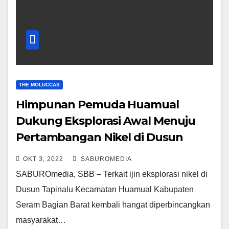
THE MOLUCCAS
Himpunan Pemuda Huamual
Dukung Eksplorasi Awal Menuju
Pertambangan Nikel di Dusun
Tapinalu SBB
OKT 3, 2022
SABUROMEDIA
SABUROmedia, SBB – Terkait ijin eksplorasi nikel di
Dusun Tapinalu Kecamatan Huamual Kabupaten
Seram Bagian Barat kembali hangat diperbincangkan
masyarakat…