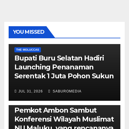
YOU MISSED
EKONOMI & BISNIS
POLITIK & PEMERINTAHAN
THE MOLUCCAS
Bupati Buru Selatan Hadiri
Launching Penanaman
Serentak 1 Juta Pohon Sukun
JUL 31, 2026
SABUROMEDIA
AMBON METRO
JURNALISME AKTIVIS
POLITIK & PEMERINTAHAN
Pemkot Ambon Sambut
Konferensi Wilayah Muslimat
NU Maluku, yang rencananya