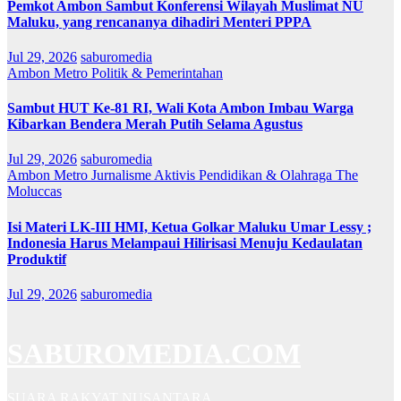
Pemkot Ambon Sambut Konferensi Wilayah Muslimat NU
Maluku, yang rencananya dihadiri Menteri PPPA
Jul 29, 2026
saburomedia
Ambon Metro
Politik & Pemerintahan
Sambut HUT Ke-81 RI, Wali Kota Ambon Imbau Warga
Kibarkan Bendera Merah Putih Selama Agustus
Jul 29, 2026
saburomedia
Ambon Metro
Jurnalisme Aktivis
Pendidikan & Olahraga
The
Moluccas
Isi Materi LK-III HMI, Ketua Golkar Maluku Umar Lessy ;
Indonesia Harus Melampaui Hilirisasi Menuju Kedaulatan
Produktif
Jul 29, 2026
saburomedia
SABUROMEDIA.COM
SUARA RAKYAT NUSANTARA