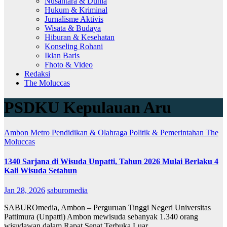
Nusantara & Dunia
Hukum & Kriminal
Jurnalisme Aktivis
Wisata & Budaya
Hiburan & Kesehatan
Konseling Rohani
Iklan Baris
Fhoto & Video
Redaksi
The Moluccas
PSDKU Kepulauan Aru
Ambon Metro
Pendidikan & Olahraga
Politik & Pemerintahan
The
Moluccas
1340 Sarjana di Wisuda Unpatti, Tahun 2026 Mulai Berlaku 4
Kali Wisuda Setahun
Jan 28, 2026
saburomedia
SABUROmedia, Ambon – Perguruan Tinggi Negeri Universitas
Pattimura (Unpatti) Ambon mewisuda sebanyak 1.340 orang
wisudawan dalam Rapat Senat Terbuka Luar…