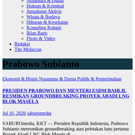
Nusantara & Dunia
Hukum & Kriminal
Jurnalisme Aktivis
Wisata & Budaya
Hiburan & Kesehatan
Konseling Rohani
Iklan Baris
Fhoto & Video
Redaksi
The Moluccas
Prabowo Subianto
Ekonomi & Bisnis
Nusantara & Dunia
Politik & Pemerintahan
PRESIDEN PRABOWO DAN MENTERI ESDM BAHLIL
RESMIKAN GROUNDBREAKING PROYEK ABADI LNG
BLOK MASELA
Jul 16, 2026
saburomedia
SABUROmedia, KKT — Presiden Republik Indonesia, Prabowo
Subianto meresmikan groundbreaking atau peletakan batu pertama
Proyek Abadi LNG Blok Masela di…