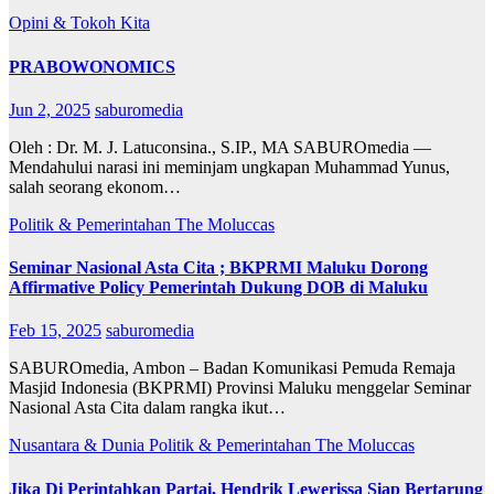
Opini & Tokoh Kita
PRABOWONOMICS
Jun 2, 2025
saburomedia
Oleh : Dr. M. J. Latuconsina., S.IP., MA SABUROmedia —
Mendahului narasi ini meminjam ungkapan Muhammad Yunus,
salah seorang ekonom…
Politik & Pemerintahan
The Moluccas
Seminar Nasional Asta Cita ; BKPRMI Maluku Dorong
Affirmative Policy Pemerintah Dukung DOB di Maluku
Feb 15, 2025
saburomedia
SABUROmedia, Ambon – Badan Komunikasi Pemuda Remaja
Masjid Indonesia (BKPRMI) Provinsi Maluku menggelar Seminar
Nasional Asta Cita dalam rangka ikut…
Nusantara & Dunia
Politik & Pemerintahan
The Moluccas
Jika Di Perintahkan Partai, Hendrik Lewerissa Siap Bertarung