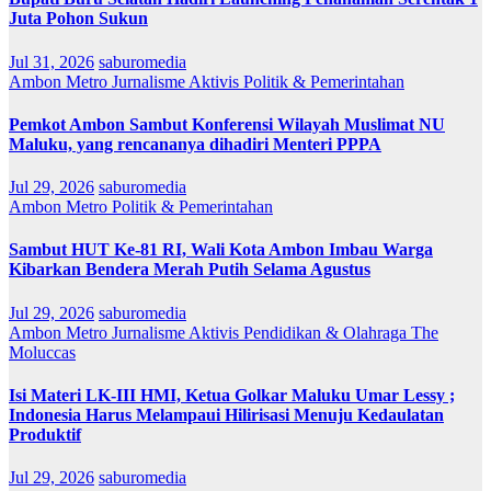
Juta Pohon Sukun
Jul 31, 2026
saburomedia
Ambon Metro
Jurnalisme Aktivis
Politik & Pemerintahan
Pemkot Ambon Sambut Konferensi Wilayah Muslimat NU
Maluku, yang rencananya dihadiri Menteri PPPA
Jul 29, 2026
saburomedia
Ambon Metro
Politik & Pemerintahan
Sambut HUT Ke-81 RI, Wali Kota Ambon Imbau Warga
Kibarkan Bendera Merah Putih Selama Agustus
Jul 29, 2026
saburomedia
Ambon Metro
Jurnalisme Aktivis
Pendidikan & Olahraga
The
Moluccas
Isi Materi LK-III HMI, Ketua Golkar Maluku Umar Lessy ;
Indonesia Harus Melampaui Hilirisasi Menuju Kedaulatan
Produktif
Jul 29, 2026
saburomedia