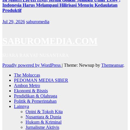
Indonesia Harus Melampaui Hilirisasi Menuju Kedaulatan
Produktif
Jul 29, 2026
saburomedia
SABUROMEDIA.COM
SUARA RAKYAT NUSANTARA
Proudly powered by WordPress
|
Theme: Newsup by
Themeansar
.
The Moluccas
PEDOMAN MEDIA SIBER
Ambon Metro
Ekonomi & Bisnis
Pendidikan & Olahraga
Politik & Pemerintahan
Lainnya
Opini & Tokoh Kita
Nusantara & Dunia
Hukum & Kriminal
Jurnalisme Aktivis