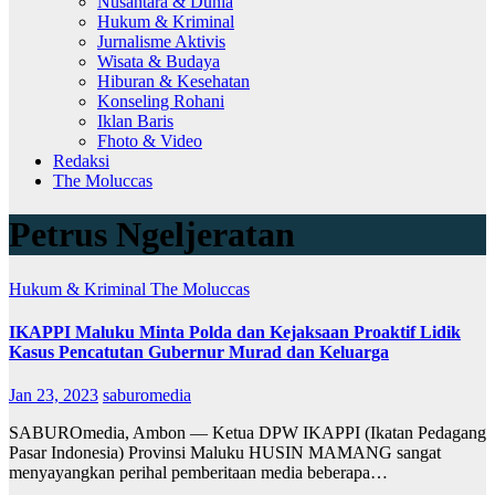
Nusantara & Dunia
Hukum & Kriminal
Jurnalisme Aktivis
Wisata & Budaya
Hiburan & Kesehatan
Konseling Rohani
Iklan Baris
Fhoto & Video
Redaksi
The Moluccas
Petrus Ngeljeratan
Hukum & Kriminal
The Moluccas
IKAPPI Maluku Minta Polda dan Kejaksaan Proaktif Lidik
Kasus Pencatutan Gubernur Murad dan Keluarga
Jan 23, 2023
saburomedia
SABUROmedia, Ambon — Ketua DPW IKAPPI (Ikatan Pedagang
Pasar Indonesia) Provinsi Maluku HUSIN MAMANG sangat
menyayangkan perihal pemberitaan media beberapa…