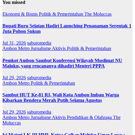
You missed
Ekonomi & Bisnis
Politik & Pemerintahan
The Moluccas
Bupati Buru Selatan Hadiri Launching Penanaman Serentak 1
Juta Pohon Sukun
Jul 31, 2026
saburomedia
Ambon Metro
Jurnalisme Aktivis
Politik & Pemerintahan
Pemkot Ambon Sambut Konferensi Wilayah Muslimat NU
Maluku, yang rencananya dihadiri Menteri PPPA
Jul 29, 2026
saburomedia
Ambon Metro
Politik & Pemerintahan
Sambut HUT Ke-81 RI, Wali Kota Ambon Imbau Warga
Kibarkan Bendera Merah Putih Selama Agustus
Jul 29, 2026
saburomedia
Ambon Metro
Jurnalisme Aktivis
Pendidikan & Olahraga
The
Moluccas
Isi Materi LK-III HMI, Ketua Golkar Maluku Umar Lessy ;