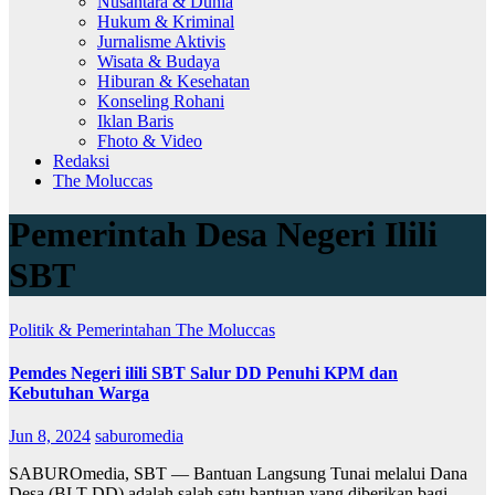
Nusantara & Dunia
Hukum & Kriminal
Jurnalisme Aktivis
Wisata & Budaya
Hiburan & Kesehatan
Konseling Rohani
Iklan Baris
Fhoto & Video
Redaksi
The Moluccas
Pemerintah Desa Negeri Ilili
SBT
Politik & Pemerintahan
The Moluccas
Pemdes Negeri ilili SBT Salur DD Penuhi KPM dan
Kebutuhan Warga
Jun 8, 2024
saburomedia
SABUROmedia, SBT — Bantuan Langsung Tunai melalui Dana
Desa (BLT-DD) adalah salah satu bantuan yang diberikan bagi