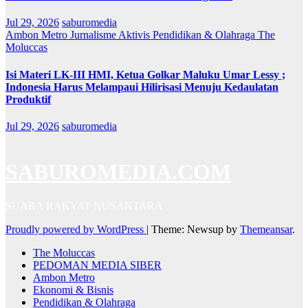
Jul 29, 2026
saburomedia
Ambon Metro
Jurnalisme Aktivis
Pendidikan & Olahraga
The
Moluccas
Isi Materi LK-III HMI, Ketua Golkar Maluku Umar Lessy ;
Indonesia Harus Melampaui Hilirisasi Menuju Kedaulatan
Produktif
Jul 29, 2026
saburomedia
SABUROMEDIA.COM
SUARA RAKYAT NUSANTARA
Proudly powered by WordPress
|
Theme: Newsup by
Themeansar
.
The Moluccas
PEDOMAN MEDIA SIBER
Ambon Metro
Ekonomi & Bisnis
Pendidikan & Olahraga