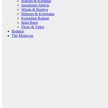
Hukum & Kriminal
Jurnalisme Aktivis
Wisata & Budaya
Hiburan & Kesehatan
Konseling Rohani
Iklan Baris
Fhoto & Video
Redaksi
The Moluccas