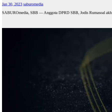
Jan 30, 2023
saburomedia
SABUROmedia, SBB — Anggota DPRD SBB, Jodis Rumasoal akhirnya 