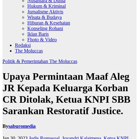
Nusantara & Dunia
Hukum & Kriminal
Jurnalisme Aktivis
Wisata & Budaya
Hiburan & Kesehatan
Konseling Rohani
Iklan Baris
Fhoto & Video
Redaksi
The Moluccas
Politik & Pemerintahan
The Moluccas
Upaya Permintaan Maaf Aleg
JR Kepada Keluarga Korban
CR Ditolak, Ketua KNPI SBB
Sarankan Restoratif Justice.
By
saburomedia
Jan 30, 2023
Jodis Rumasoal
,
Jovandri Kalaimena
,
Ketua KNPI