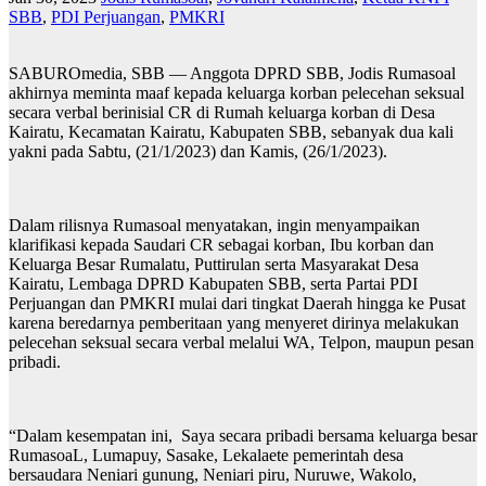
SBB
,
PDI Perjuangan
,
PMKRI
SABUROmedia, SBB — Anggota DPRD SBB, Jodis Rumasoal
akhirnya meminta maaf kepada keluarga korban pelecehan seksual
secara verbal berinisial CR di Rumah keluarga korban di Desa
Kairatu, Kecamatan Kairatu, Kabupaten SBB, sebanyak dua kali
yakni pada Sabtu, (21/1/2023) dan Kamis, (26/1/2023).
Dalam rilisnya Rumasoal menyatakan, ingin menyampaikan
klarifikasi kepada Saudari CR sebagai korban, Ibu korban dan
Keluarga Besar Rumalatu, Puttirulan serta Masyarakat Desa
Kairatu, Lembaga DPRD Kabupaten SBB, serta Partai PDI
Perjuangan dan PMKRI mulai dari tingkat Daerah hingga ke Pusat
karena beredarnya pemberitaan yang menyeret dirinya melakukan
pelecehan seksual secara verbal melalui WA, Telpon, maupun pesan
pribadi.
“Dalam kesempatan ini, Saya secara pribadi bersama keluarga besar
RumasoaL, Lumapuy, Sasake, Lekalaete pemerintah desa
bersaudara Neniari gunung, Neniari piru, Nuruwe, Wakolo,