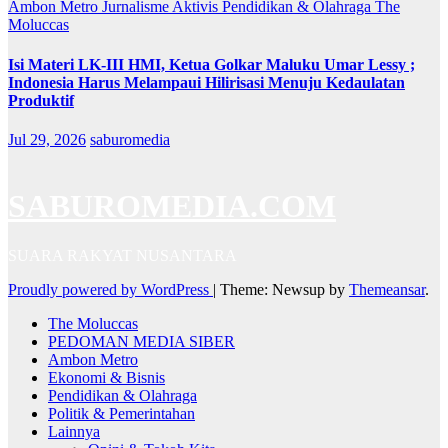
Ambon Metro
Jurnalisme Aktivis
Pendidikan & Olahraga
The
Moluccas
Isi Materi LK-III HMI, Ketua Golkar Maluku Umar Lessy ;
Indonesia Harus Melampaui Hilirisasi Menuju Kedaulatan
Produktif
Jul 29, 2026
saburomedia
SABUROMEDIA.COM
SUARA RAKYAT NUSANTARA
Proudly powered by WordPress
|
Theme: Newsup by
Themeansar
.
The Moluccas
PEDOMAN MEDIA SIBER
Ambon Metro
Ekonomi & Bisnis
Pendidikan & Olahraga
Politik & Pemerintahan
Lainnya