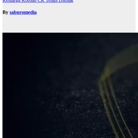
Keluarga Korban CR Tetapi Ditolak
By
saburomedia