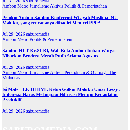
Jul 31, 2026
saburomedia
Ambon Metro
Jurnalisme Aktivis
Politik & Pemerintahan
Pemkot Ambon Sambut Konferensi Wilayah Muslimat NU
Maluku, yang rencananya dihadiri Menteri PPPA
Jul 29, 2026
saburomedia
Ambon Metro
Politik & Pemerintahan
Sambut HUT Ke-81 RI, Wali Kota Ambon Imbau Warga
Kibarkan Bendera Merah Putih Selama Agustus
Jul 29, 2026
saburomedia
Ambon Metro
Jurnalisme Aktivis
Pendidikan & Olahraga
The
Moluccas
Isi Materi LK-III HMI, Ketua Golkar Maluku Umar Lessy ;
Indonesia Harus Melampaui Hilirisasi Menuju Kedaulatan
Produktif
Jul 29, 2026
saburomedia