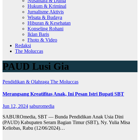
Nusantara & Dunia
Hukum & Kriminal
Jurnalisme Aktivis
Wisata & Budaya
Hiburan & Kesehatan
Konseling Rohani
Iklan Baris
Fhoto & Video
Redaksi
The Moluccas
PAUD Lusi Gia
Pendidikan & Olahraga
The Moluccas
Merangsang Kreatifitas Anak, Ini Pesan Istri Bupati SBT
Jun 12, 2024
saburomedia
SABUROmedia, SBT — Bunda Pendidikan Anak Usia Dini
(PAUD) Kabupaten Seram Bagian Timur (SBT), Ny. Yulia Misa
Keliobas, Rabu (12/06/2024)…