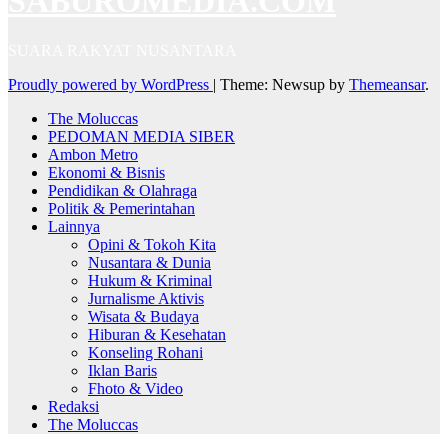
SABUROMEDIA.COM
SUARA RAKYAT NUSANTARA
Proudly powered by WordPress
|
Theme: Newsup by
Themeansar
.
The Moluccas
PEDOMAN MEDIA SIBER
Ambon Metro
Ekonomi & Bisnis
Pendidikan & Olahraga
Politik & Pemerintahan
Lainnya
Opini & Tokoh Kita
Nusantara & Dunia
Hukum & Kriminal
Jurnalisme Aktivis
Wisata & Budaya
Hiburan & Kesehatan
Konseling Rohani
Iklan Baris
Fhoto & Video
Redaksi
The Moluccas