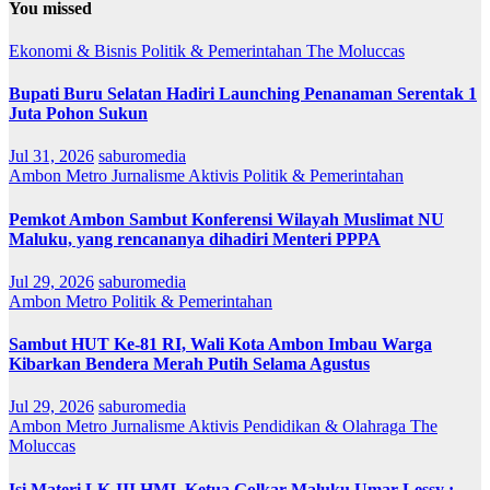
You missed
Ekonomi & Bisnis
Politik & Pemerintahan
The Moluccas
Bupati Buru Selatan Hadiri Launching Penanaman Serentak 1
Juta Pohon Sukun
Jul 31, 2026
saburomedia
Ambon Metro
Jurnalisme Aktivis
Politik & Pemerintahan
Pemkot Ambon Sambut Konferensi Wilayah Muslimat NU
Maluku, yang rencananya dihadiri Menteri PPPA
Jul 29, 2026
saburomedia
Ambon Metro
Politik & Pemerintahan
Sambut HUT Ke-81 RI, Wali Kota Ambon Imbau Warga
Kibarkan Bendera Merah Putih Selama Agustus
Jul 29, 2026
saburomedia
Ambon Metro
Jurnalisme Aktivis
Pendidikan & Olahraga
The
Moluccas
Isi Materi LK-III HMI, Ketua Golkar Maluku Umar Lessy ;