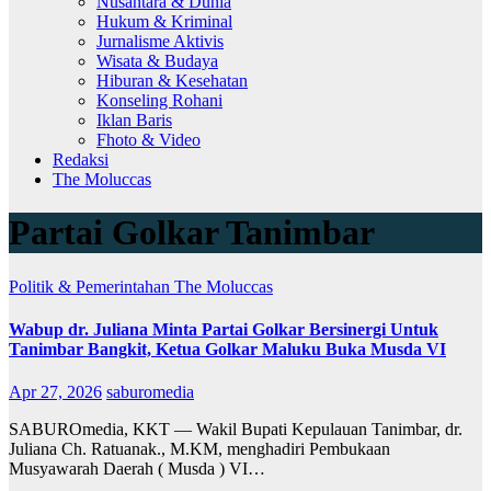
Nusantara & Dunia
Hukum & Kriminal
Jurnalisme Aktivis
Wisata & Budaya
Hiburan & Kesehatan
Konseling Rohani
Iklan Baris
Fhoto & Video
Redaksi
The Moluccas
Partai Golkar Tanimbar
Politik & Pemerintahan
The Moluccas
Wabup dr. Juliana Minta Partai Golkar Bersinergi Untuk
Tanimbar Bangkit, Ketua Golkar Maluku Buka Musda VI
Apr 27, 2026
saburomedia
SABUROmedia, KKT — Wakil Bupati Kepulauan Tanimbar, dr.
Juliana Ch. Ratuanak., M.KM, menghadiri Pembukaan
Musyawarah Daerah ( Musda ) VI…