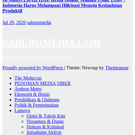
Indonesia Harus Melampaui Hilirisasi Menuju Kedaulatan
Produktif
Jul 29, 2026
saburomedia
SABUROMEDIA.COM
SUARA RAKYAT NUSANTARA
Proudly powered by WordPress
|
Theme: Newsup by
Themeansar
.
The Moluccas
PEDOMAN MEDIA SIBER
Ambon Metro
Ekonomi & Bisnis
Pendidikan & Olahraga
Politik & Pemerintahan
Lainnya
Opini & Tokoh Kita
Nusantara & Dunia
Hukum & Kriminal
Jurnalisme Aktivis