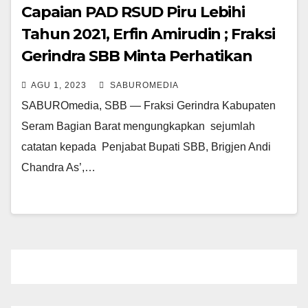
Capaian PAD RSUD Piru Lebihi
Tahun 2021, Erfin Amirudin ; Fraksi
Gerindra SBB Minta Perhatikan
Upah Nakes dan Pasokan Obat.
AGU 1, 2023
SABUROMEDIA
SABUROmedia, SBB — Fraksi Gerindra Kabupaten
Seram Bagian Barat mengungkapkan sejumlah
catatan kepada Penjabat Bupati SBB, Brigjen Andi
Chandra As’,…