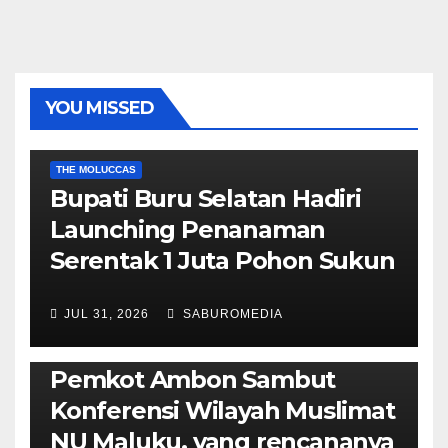
YOU MISSED
EKONOMI & BISNIS
POLITIK & PEMERINTAHAN
THE MOLUCCAS
Bupati Buru Selatan Hadiri
Launching Penanaman
Serentak 1 Juta Pohon Sukun
JUL 31, 2026
SABUROMEDIA
AMBON METRO
JURNALISME AKTIVIS
POLITIK & PEMERINTAHAN
Pemkot Ambon Sambut
Konferensi Wilayah Muslimat
NU Maluku, yang rencananya