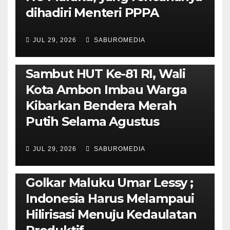
dihadiri Menteri PPPA
JUL 29, 2026
SABUROMEDIA
AMBON METRO
POLITIK & PEMERINTAHAN
Sambut HUT Ke-81 RI, Wali
Kota Ambon Imbau Warga
Kibarkan Bendera Merah
Putih Selama Agustus
AMBON METRO
JURNALISME AKTIVIS
JUL 29, 2026
SABUROMEDIA
PENDIDIKAN & OLAHRAGA
THE MOLUCCAS
Isi Materi LK-III HMI, Ketua
Golkar Maluku Umar Lessy ;
Indonesia Harus Melampaui
Hilirisasi Menuju Kedaulatan