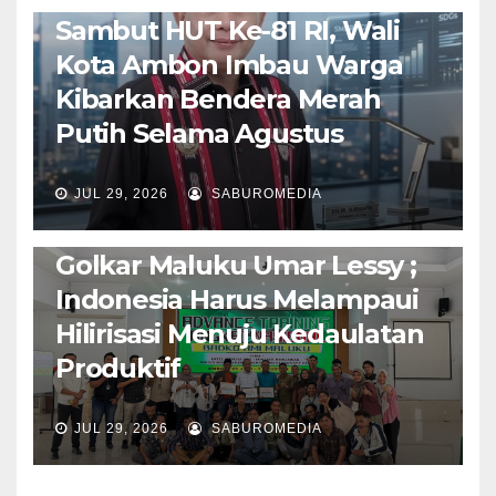
Sambut HUT Ke-81 RI, Wali
Kota Ambon Imbau Warga
Kibarkan Bendera Merah
Putih Selama Agustus
AMBON METRO
JURNALISME AKTIVIS
JUL 29, 2026
SABUROMEDIA
PENDIDIKAN & OLAHRAGA
THE MOLUCCAS
Isi Materi LK-III HMI, Ketua
Golkar Maluku Umar Lessy ;
Indonesia Harus Melampaui
Hilirisasi Menuju Kedaulatan
Produktif
JUL 29, 2026
SABUROMEDIA