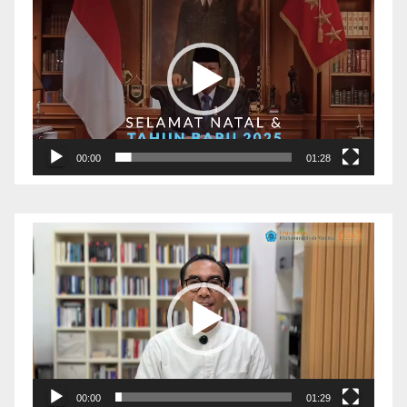
Video
00:00
01:28
Pemutar
Video
00:00
01:29