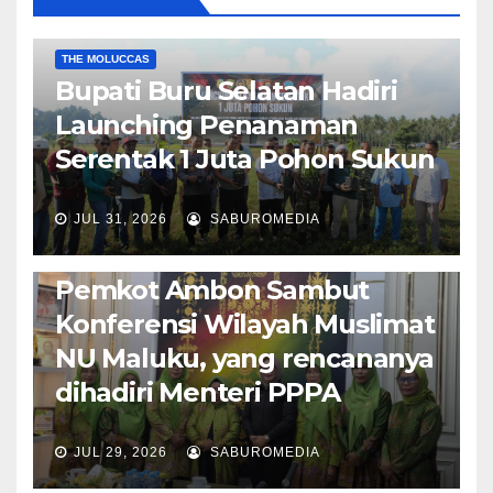
EKONOMI & BISNIS
POLITIK & PEMERINTAHAN
THE MOLUCCAS
Bupati Buru Selatan Hadiri
Launching Penanaman
Serentak 1 Juta Pohon Sukun
JUL 31, 2026
SABUROMEDIA
AMBON METRO
JURNALISME AKTIVIS
POLITIK & PEMERINTAHAN
Pemkot Ambon Sambut
Konferensi Wilayah Muslimat
NU Maluku, yang rencananya
dihadiri Menteri PPPA
JUL 29, 2026
SABUROMEDIA
AMBON METRO
POLITIK & PEMERINTAHAN