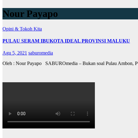
Nour Payapo
Opini & Tokoh Kita
PULAU SERAM IBUKOTA IDEAL PROVINSI MALUKU
Agu 5, 2021
saburomedia
Oleh : Nour Payapo SABUROmedia – Bukan soal Pulau Ambon, Pula