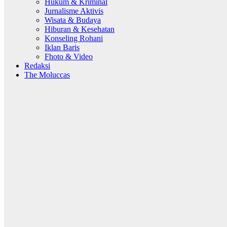
Hukum & Kriminal
Jurnalisme Aktivis
Wisata & Budaya
Hiburan & Kesehatan
Konseling Rohani
Iklan Baris
Fhoto & Video
Redaksi
The Moluccas