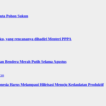
Juta Pohon Sukun
u, yang rencananya dihadiri Menteri PPPA
n Bendera Merah Putih Selama Agustus
cas
nesia Harus Melampaui Hilirisasi Menuju Kedaulatan Produktif