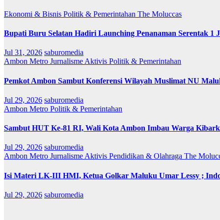
Ekonomi & Bisnis
Politik & Pemerintahan
The Moluccas
Bupati Buru Selatan Hadiri Launching Penanaman Serentak 1 
Jul 31, 2026
saburomedia
Ambon Metro
Jurnalisme Aktivis
Politik & Pemerintahan
Pemkot Ambon Sambut Konferensi Wilayah Muslimat NU Maluk
Jul 29, 2026
saburomedia
Ambon Metro
Politik & Pemerintahan
Sambut HUT Ke-81 RI, Wali Kota Ambon Imbau Warga Kibarka
Jul 29, 2026
saburomedia
Ambon Metro
Jurnalisme Aktivis
Pendidikan & Olahraga
The Moluc
Isi Materi LK-III HMI, Ketua Golkar Maluku Umar Lessy ; Indo
Jul 29, 2026
saburomedia