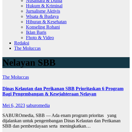
Nusantara & Dunia
Hukum & Kriminal
Jurnalisme Aktivis
Wisata & Budaya
Hiburan & Kesehatan
Konseling Rohani
Iklan Baris
Fhoto & Video
Redaksi
The Moluccas
Nelayan SBB
The Moluccas
Dinas Kelautan dan Perikanan SBB Prioritaskan 6 Program
Bagi Pengembangan & Kesejahteraan Nelayan
Mei 6, 2023
saburomedia
SABUROmedia, SBB — Ada enam program prioritas yang
dijalankan untuk pengembangan Dinas Kelautan dan Perikanan
SBB dan pemberdayaan serta meningkatkan…