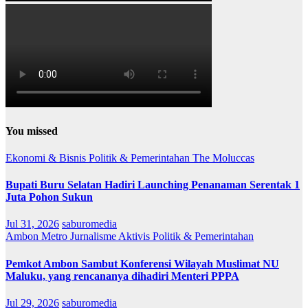
You missed
Ekonomi & Bisnis
Politik & Pemerintahan
The Moluccas
Bupati Buru Selatan Hadiri Launching Penanaman Serentak 1
Juta Pohon Sukun
Jul 31, 2026
saburomedia
Ambon Metro
Jurnalisme Aktivis
Politik & Pemerintahan
Pemkot Ambon Sambut Konferensi Wilayah Muslimat NU
Maluku, yang rencananya dihadiri Menteri PPPA
Jul 29, 2026
saburomedia