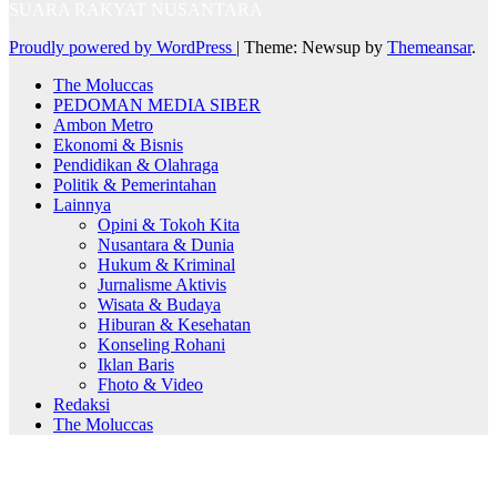
SUARA RAKYAT NUSANTARA
Proudly powered by WordPress
|
Theme: Newsup by
Themeansar
.
The Moluccas
PEDOMAN MEDIA SIBER
Ambon Metro
Ekonomi & Bisnis
Pendidikan & Olahraga
Politik & Pemerintahan
Lainnya
Opini & Tokoh Kita
Nusantara & Dunia
Hukum & Kriminal
Jurnalisme Aktivis
Wisata & Budaya
Hiburan & Kesehatan
Konseling Rohani
Iklan Baris
Fhoto & Video
Redaksi
The Moluccas