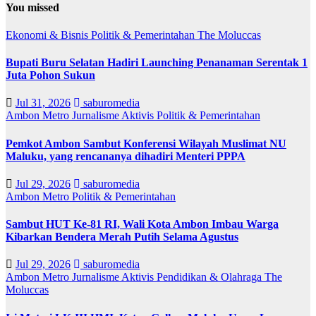
You missed
Ekonomi & Bisnis
Politik & Pemerintahan
The Moluccas
Bupati Buru Selatan Hadiri Launching Penanaman Serentak 1
Juta Pohon Sukun
Jul 31, 2026
saburomedia
Ambon Metro
Jurnalisme Aktivis
Politik & Pemerintahan
Pemkot Ambon Sambut Konferensi Wilayah Muslimat NU
Maluku, yang rencananya dihadiri Menteri PPPA
Jul 29, 2026
saburomedia
Ambon Metro
Politik & Pemerintahan
Sambut HUT Ke-81 RI, Wali Kota Ambon Imbau Warga
Kibarkan Bendera Merah Putih Selama Agustus
Jul 29, 2026
saburomedia
Ambon Metro
Jurnalisme Aktivis
Pendidikan & Olahraga
The
Moluccas