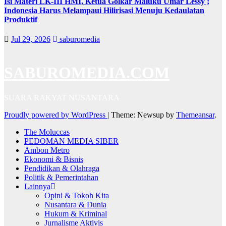
Isi Materi LK-III HMI, Ketua Golkar Maluku Umar Lessy ;
Indonesia Harus Melampaui Hilirisasi Menuju Kedaulatan
Produktif
Jul 29, 2026
saburomedia
SABUROMEDIA.COM
SUARA RAKYAT NUSANTARA
Proudly powered by WordPress
|
Theme: Newsup by
Themeansar
.
The Moluccas
PEDOMAN MEDIA SIBER
Ambon Metro
Ekonomi & Bisnis
Pendidikan & Olahraga
Politik & Pemerintahan
Lainnya
Opini & Tokoh Kita
Nusantara & Dunia
Hukum & Kriminal
Jurnalisme Aktivis