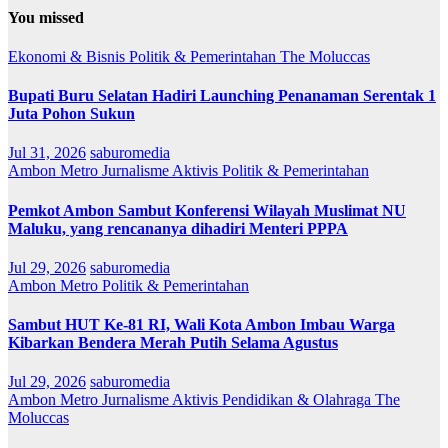
You missed
Ekonomi & Bisnis
Politik & Pemerintahan
The Moluccas
Bupati Buru Selatan Hadiri Launching Penanaman Serentak 1
Juta Pohon Sukun
Jul 31, 2026
saburomedia
Ambon Metro
Jurnalisme Aktivis
Politik & Pemerintahan
Pemkot Ambon Sambut Konferensi Wilayah Muslimat NU
Maluku, yang rencananya dihadiri Menteri PPPA
Jul 29, 2026
saburomedia
Ambon Metro
Politik & Pemerintahan
Sambut HUT Ke-81 RI, Wali Kota Ambon Imbau Warga
Kibarkan Bendera Merah Putih Selama Agustus
Jul 29, 2026
saburomedia
Ambon Metro
Jurnalisme Aktivis
Pendidikan & Olahraga
The
Moluccas