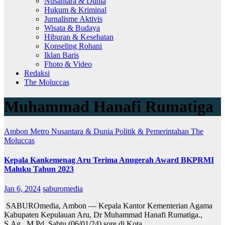
Nusantara & Dunia
Hukum & Kriminal
Jurnalisme Aktivis
Wisata & Budaya
Hiburan & Kesehatan
Konseling Rohani
Iklan Baris
Fhoto & Video
Redaksi
The Moluccas
Muhammad Hanafi Rumatiga
Ambon Metro
Nusantara & Dunia
Politik & Pemerintahan
The
Moluccas
Kepala Kankemenag Aru Terima Anugerah Award BKPRMI
Maluku Tahun 2023
Jan 6, 2024
saburomedia
SABUROmedia, Ambon — Kepala Kantor Kementerian Agama
Kabupaten Kepulauan Aru, Dr Muhammad Hanafi Rumatiga.,
S.Ag., M.Pd, Sabtu (06/01/24) sore di Kota…