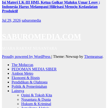
Isi Materi LK-III HMI, Ketua Golkar Maluku Umar Lessy ;
Indonesia Harus Melampaui Hilirisasi Menuju Kedaulatan
Produktif
Jul 29, 2026
saburomedia
SABUROMEDIA.COM
SUARA RAKYAT NUSANTARA
Proudly powered by WordPress
|
Theme: Newsup by
Themeansar
.
The Moluccas
PEDOMAN MEDIA SIBER
Ambon Metro
Ekonomi & Bisnis
Pendidikan & Olahraga
Politik & Pemerintahan
Lainnya
Opini & Tokoh Kita
Nusantara & Dunia
Hukum & Kriminal