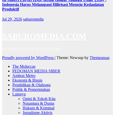
Indonesia Harus Melampaui Hilirisasi Menuju Kedaulatan
Produktif
Jul 29, 2026
saburomedia
SABUROMEDIA.COM
SUARA RAKYAT NUSANTARA
Proudly powered by WordPress
|
Theme: Newsup by
Themeansar
.
The Moluccas
PEDOMAN MEDIA SIBER
Ambon Metro
Ekonomi & Bisnis
Pendidikan & Olahraga
Politik & Pemerintahan
Lainnya
Opini & Tokoh Kita
Nusantara & Dunia
Hukum & Kriminal
Jurnalisme Aktivis