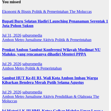
You missed
Ekonomi & Bisnis
Politik & Pemerintahan
The Moluccas
Bupati Buru Selatan Hadiri Launching Penanaman Serentak 1
Juta Pohon Sukun
Jul 31, 2026
saburomedia
Ambon Metro
Jurnalisme Aktivis
Politik & Pemerintahan
Pemkot Ambon Sambut Konferensi Wilayah Muslimat NU
Maluku, yang rencananya dihadiri Menteri PPPA
Jul 29, 2026
saburomedia
Ambon Metro
Politik & Pemerintahan
Sambut HUT Ke-81 RI, Wali Kota Ambon Imbau Warga
Kibarkan Bendera Merah Putih Selama Agustus
Jul 29, 2026
saburomedia
Ambon Metro
Jurnalisme Aktivis
Pendidikan & Olahraga
The
Moluccas
Isi Materi LK-III HMI, Ketua Golkar Maluku Umar Lessy ;