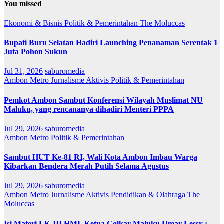
You missed
Ekonomi & Bisnis
Politik & Pemerintahan
The Moluccas
Bupati Buru Selatan Hadiri Launching Penanaman Serentak 1
Juta Pohon Sukun
Jul 31, 2026
saburomedia
Ambon Metro
Jurnalisme Aktivis
Politik & Pemerintahan
Pemkot Ambon Sambut Konferensi Wilayah Muslimat NU
Maluku, yang rencananya dihadiri Menteri PPPA
Jul 29, 2026
saburomedia
Ambon Metro
Politik & Pemerintahan
Sambut HUT Ke-81 RI, Wali Kota Ambon Imbau Warga
Kibarkan Bendera Merah Putih Selama Agustus
Jul 29, 2026
saburomedia
Ambon Metro
Jurnalisme Aktivis
Pendidikan & Olahraga
The
Moluccas
Isi Materi LK-III HMI, Ketua Golkar Maluku Umar Lessy ;