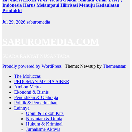
Indonesia Harus Melampaui Hilirisasi Menuju Kedaulatan
Produktif
Jul 29, 2026
saburomedia
SABUROMEDIA.COM
SUARA RAKYAT NUSANTARA
Proudly powered by WordPress
|
Theme: Newsup by
Themeansar
.
The Moluccas
PEDOMAN MEDIA SIBER
Ambon Metro
Ekonomi & Bisnis
Pendidikan & Olahraga
Politik & Pemerintahan
Lainnya
Opini & Tokoh Kita
Nusantara & Dunia
Hukum & Kriminal
Jurnalisme Aktivis