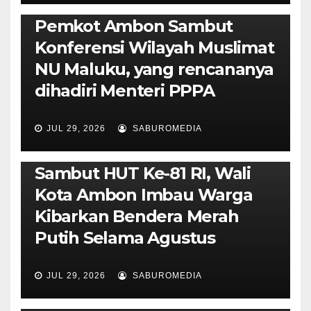
POLITIK & PEMERINTAHAN
Pemkot Ambon Sambut
Konferensi Wilayah Muslimat
NU Maluku, yang rencananya
dihadiri Menteri PPPA
JUL 29, 2026
SABUROMEDIA
AMBON METRO
POLITIK & PEMERINTAHAN
Sambut HUT Ke-81 RI, Wali
Kota Ambon Imbau Warga
Kibarkan Bendera Merah
Putih Selama Agustus
AMBON METRO
JURNALISME AKTIVIS
JUL 29, 2026
SABUROMEDIA
PENDIDIKAN & OLAHRAGA
THE MOLUCCAS
Isi Materi LK-III HMI, Ketua