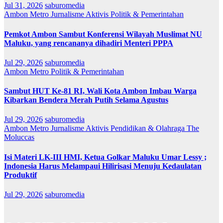
Jul 31, 2026
saburomedia
Ambon Metro
Jurnalisme Aktivis
Politik & Pemerintahan
Pemkot Ambon Sambut Konferensi Wilayah Muslimat NU
Maluku, yang rencananya dihadiri Menteri PPPA
Jul 29, 2026
saburomedia
Ambon Metro
Politik & Pemerintahan
Sambut HUT Ke-81 RI, Wali Kota Ambon Imbau Warga
Kibarkan Bendera Merah Putih Selama Agustus
Jul 29, 2026
saburomedia
Ambon Metro
Jurnalisme Aktivis
Pendidikan & Olahraga
The
Moluccas
Isi Materi LK-III HMI, Ketua Golkar Maluku Umar Lessy ;
Indonesia Harus Melampaui Hilirisasi Menuju Kedaulatan
Produktif
Jul 29, 2026
saburomedia