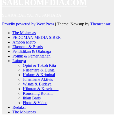
SABUROMEDIA.COM
SUARA RAKYAT NUSANTARA
Proudly powered by WordPress
|
Theme: Newsup by
Themeansar
.
The Moluccas
PEDOMAN MEDIA SIBER
Ambon Metro
Ekonomi & Bisnis
Pendidikan & Olahraga
Politik & Pemerintahan
Lainnya
Opini & Tokoh Kita
Nusantara & Dunia
Hukum & Kriminal
Jurnalisme Aktivis
Wisata & Budaya
Hiburan & Kesehatan
Konseling Rohani
Iklan Baris
Fhoto & Video
Redaksi
The Moluccas