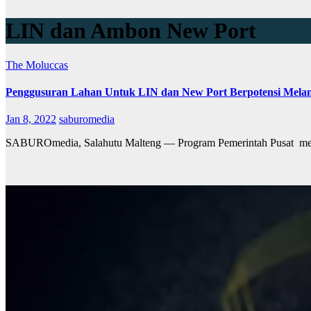
LIN dan Ambon New Port
The Moluccas
Penggusuran Lahan Untuk LIN dan New Port Berpotensi Melan
Jan 8, 2022
saburomedia
SABUROmedia, Salahutu Malteng — Program Pemerintah Pusat men