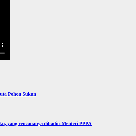
Juta Pohon Sukun
u, yang rencananya dihadiri Menteri PPPA