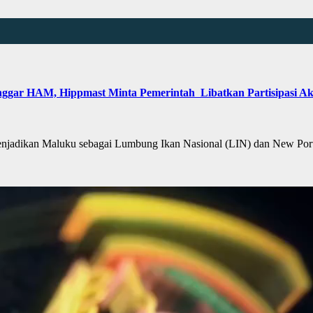
ggar HAM, Hippmast Minta Pemerintah Libatkan Partisipasi Ak
jadikan Maluku sebagai Lumbung Ikan Nasional (LIN) dan New Po