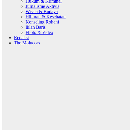
Hukum & Kriminal
Jurnalisme Aktivis
Wisata & Budaya
Hiburan & Kesehatan
Konseling Rohani
Iklan Baris
Fhoto & Video
Redaksi
The Moluccas