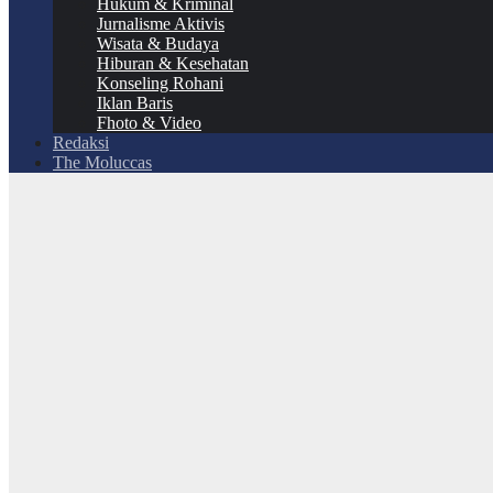
Hukum & Kriminal
Jurnalisme Aktivis
Wisata & Budaya
Hiburan & Kesehatan
Konseling Rohani
Iklan Baris
Fhoto & Video
Redaksi
The Moluccas