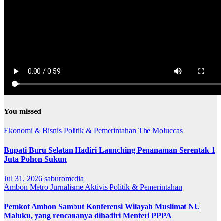
You missed
Ekonomi & Bisnis
Politik & Pemerintahan
The Moluccas
Bupati Buru Selatan Hadiri Launching Penanaman Serentak 1
Juta Pohon Sukun
Jul 31, 2026
saburomedia
Ambon Metro
Jurnalisme Aktivis
Politik & Pemerintahan
Pemkot Ambon Sambut Konferensi Wilayah Muslimat NU
Maluku, yang rencananya dihadiri Menteri PPPA