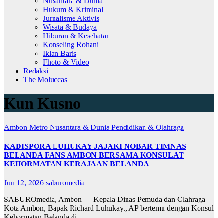
Nusantara & Dunia
Hukum & Kriminal
Jurnalisme Aktivis
Wisata & Budaya
Hiburan & Kesehatan
Konseling Rohani
Iklan Baris
Fhoto & Video
Redaksi
The Moluccas
Kun Kusno
Ambon Metro
Nusantara & Dunia
Pendidikan & Olahraga
KADISPORA LUHUKAY JAJAKI NOBAR TIMNAS
BELANDA FANS AMBON BERSAMA KONSULAT
KEHORMATAN KERAJAAN BELANDA
Jun 12, 2026
saburomedia
SABUROmedia, Ambon — Kepala Dinas Pemuda dan Olahraga
Kota Ambon, Bapak Richard Luhukay., AP bertemu dengan Konsul
Kehormatan Belanda di…