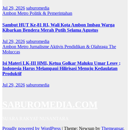
Jul 29, 2026
saburomedia
Ambon Metro
Politik & Pemerintahan
Sambut HUT Ke-81 RI, Wali Kota Ambon Imbau Warga
Kibarkan Bendera Merah Putih Selama Agustus
Jul 29, 2026
saburomedia
Ambon Metro
Jurnalisme Aktivis
Pendidikan & Olahraga
The
Moluccas
Isi Materi LK-III HMI, Ketua Golkar Maluku Umar Lessy ;
Indonesia Harus Melampaui Hilirisasi Menuju Kedaulatan
Produktif
Jul 29, 2026
saburomedia
SABUROMEDIA.COM
SUARA RAKYAT NUSANTARA
Proudly powered by WordPress
|
Theme: Newsup by
Themeansar
.