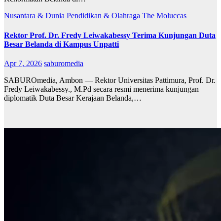
Nusantara & Dunia
Pendidikan & Olahraga
The Moluccas
Rektor Prof. Dr. Fredy Leiwakabessy Terima Kunjungan Duta
Besar Belanda di Kampus Unpatti
Apr 7, 2026
saburomedia
SABUROmedia, Ambon — Rektor Universitas Pattimura, Prof. Dr.
Fredy Leiwakabessy., M.Pd secara resmi menerima kunjungan
diplomatik Duta Besar Kerajaan Belanda,…