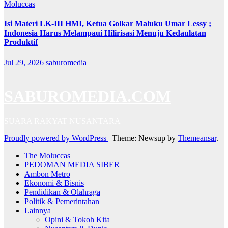
Moluccas
Isi Materi LK-III HMI, Ketua Golkar Maluku Umar Lessy ;
Indonesia Harus Melampaui Hilirisasi Menuju Kedaulatan
Produktif
Jul 29, 2026
saburomedia
SABUROMEDIA.COM
SUARA RAKYAT NUSANTARA
Proudly powered by WordPress
|
Theme: Newsup by
Themeansar
.
The Moluccas
PEDOMAN MEDIA SIBER
Ambon Metro
Ekonomi & Bisnis
Pendidikan & Olahraga
Politik & Pemerintahan
Lainnya
Opini & Tokoh Kita