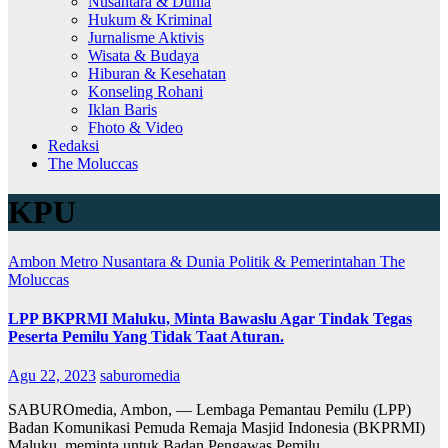
Nusantara & Dunia
Hukum & Kriminal
Jurnalisme Aktivis
Wisata & Budaya
Hiburan & Kesehatan
Konseling Rohani
Iklan Baris
Fhoto & Video
Redaksi
The Moluccas
KPU
Ambon Metro
Nusantara & Dunia
Politik & Pemerintahan
The
Moluccas
LPP BKPRMI Maluku, Minta Bawaslu Agar Tindak Tegas
Peserta Pemilu Yang Tidak Taat Aturan.
Agu 22, 2023
saburomedia
SABUROmedia, Ambon, — Lembaga Pemantau Pemilu (LPP)
Badan Komunikasi Pemuda Remaja Masjid Indonesia (BKPRMI)
Maluku, meminta untuk Badan Pengawas Pemilu…