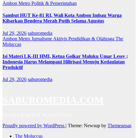
Ambon Metro
Politik & Pemerintahan
Sambut HUT Ke-81 RI, Wali Kota Ambon Imbau Warga
Kibarkan Bendera Merah Putih Selama Agustus
Jul 29, 2026
saburomedia
Ambon Metro
Jurnalisme Aktivis
Pendidikan & Olahraga
The
Moluccas
Isi Materi LK-III HMI, Ketua Golkar Maluku Umar Lessy ;
Indonesia Harus Melampaui Hilirisasi Menuju Kedaulatan
Produktif
Jul 29, 2026
saburomedia
SABUROMEDIA.COM
SUARA RAKYAT NUSANTARA
Proudly powered by WordPress
|
Theme: Newsup by
Themeansar
.
The Moluccas