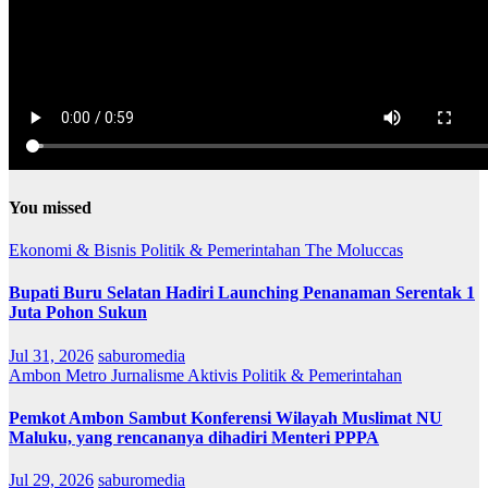
You missed
Ekonomi & Bisnis
Politik & Pemerintahan
The Moluccas
Bupati Buru Selatan Hadiri Launching Penanaman Serentak 1
Juta Pohon Sukun
Jul 31, 2026
saburomedia
Ambon Metro
Jurnalisme Aktivis
Politik & Pemerintahan
Pemkot Ambon Sambut Konferensi Wilayah Muslimat NU
Maluku, yang rencananya dihadiri Menteri PPPA
Jul 29, 2026
saburomedia