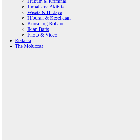
Hukum & Kriminal
Jurnalisme Aktivis
Wisata & Budaya
Hiburan & Kesehatan
Konseling Rohani
Iklan Baris
Fhoto & Video
Redaksi
The Moluccas