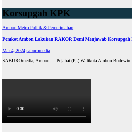
Korsupgah KPK
Ambon Metro
Politik & Pemerintahan
Pemkot Ambon Lakukan RAKOR Demi Menjawab Korsupgah 
Mar 4, 2024
saburomedia
SABUROmedia, Ambon — Pejabat (Pj.) Walikota Ambon Bodewin Wa