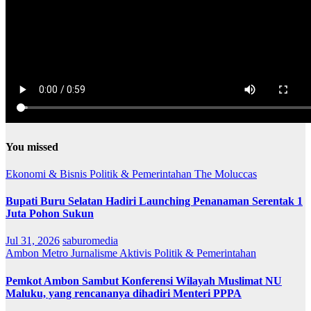
You missed
Ekonomi & Bisnis
Politik & Pemerintahan
The Moluccas
Bupati Buru Selatan Hadiri Launching Penanaman Serentak 1
Juta Pohon Sukun
Jul 31, 2026
saburomedia
Ambon Metro
Jurnalisme Aktivis
Politik & Pemerintahan
Pemkot Ambon Sambut Konferensi Wilayah Muslimat NU
Maluku, yang rencananya dihadiri Menteri PPPA