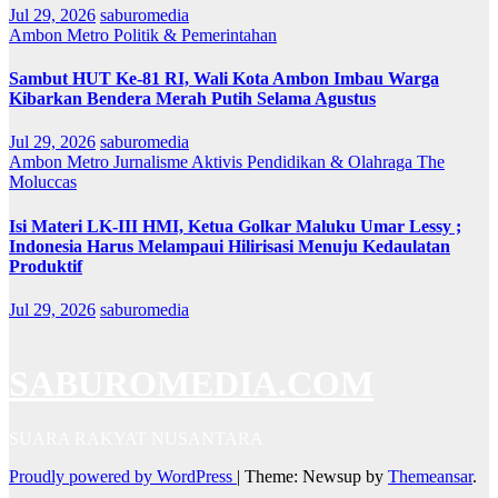
Jul 29, 2026
saburomedia
Ambon Metro
Politik & Pemerintahan
Sambut HUT Ke-81 RI, Wali Kota Ambon Imbau Warga
Kibarkan Bendera Merah Putih Selama Agustus
Jul 29, 2026
saburomedia
Ambon Metro
Jurnalisme Aktivis
Pendidikan & Olahraga
The
Moluccas
Isi Materi LK-III HMI, Ketua Golkar Maluku Umar Lessy ;
Indonesia Harus Melampaui Hilirisasi Menuju Kedaulatan
Produktif
Jul 29, 2026
saburomedia
SABUROMEDIA.COM
SUARA RAKYAT NUSANTARA
Proudly powered by WordPress
|
Theme: Newsup by
Themeansar
.