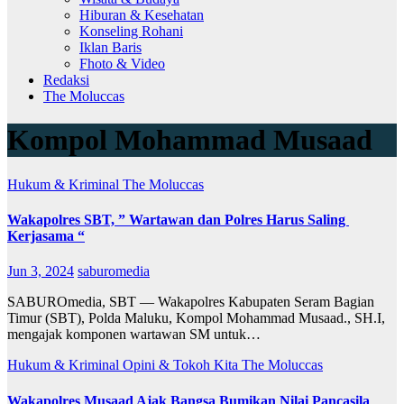
Hiburan & Kesehatan
Konseling Rohani
Iklan Baris
Fhoto & Video
Redaksi
The Moluccas
Kompol Mohammad Musaad
Hukum & Kriminal
The Moluccas
Wakapolres SBT, ” Wartawan dan Polres Harus Saling
Kerjasama “
Jun 3, 2024
saburomedia
SABUROmedia, SBT — Wakapolres Kabupaten Seram Bagian
Timur (SBT), Polda Maluku, Kompol Mohammad Musaad., SH.I,
mengajak komponen wartawan SM untuk…
Hukum & Kriminal
Opini & Tokoh Kita
The Moluccas
Wakapolres Musaad Ajak Bangsa Bumikan Nilai Pancasila