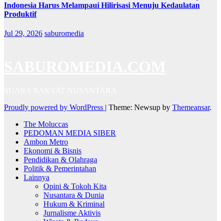
Indonesia Harus Melampaui Hilirisasi Menuju Kedaulatan
Produktif
Jul 29, 2026
saburomedia
SABUROMEDIA.COM
SUARA RAKYAT NUSANTARA
Proudly powered by WordPress
|
Theme: Newsup by
Themeansar
.
The Moluccas
PEDOMAN MEDIA SIBER
Ambon Metro
Ekonomi & Bisnis
Pendidikan & Olahraga
Politik & Pemerintahan
Lainnya
Opini & Tokoh Kita
Nusantara & Dunia
Hukum & Kriminal
Jurnalisme Aktivis