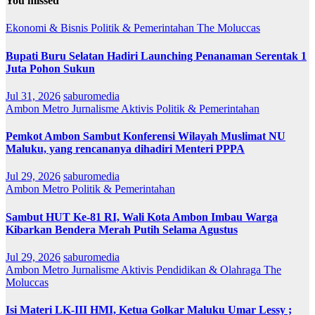
You missed
Ekonomi & Bisnis
Politik & Pemerintahan
The Moluccas
Bupati Buru Selatan Hadiri Launching Penanaman Serentak 1
Juta Pohon Sukun
Jul 31, 2026
saburomedia
Ambon Metro
Jurnalisme Aktivis
Politik & Pemerintahan
Pemkot Ambon Sambut Konferensi Wilayah Muslimat NU
Maluku, yang rencananya dihadiri Menteri PPPA
Jul 29, 2026
saburomedia
Ambon Metro
Politik & Pemerintahan
Sambut HUT Ke-81 RI, Wali Kota Ambon Imbau Warga
Kibarkan Bendera Merah Putih Selama Agustus
Jul 29, 2026
saburomedia
Ambon Metro
Jurnalisme Aktivis
Pendidikan & Olahraga
The
Moluccas
Isi Materi LK-III HMI, Ketua Golkar Maluku Umar Lessy ;