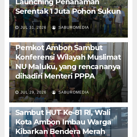
Launching Penanaman
Serentak 1 Juta Pohon Sukun
JUL 31, 2026
SABUROMEDIA
AMBON METRO
JURNALISME AKTIVIS
POLITIK & PEMERINTAHAN
Pemkot Ambon Sambut
Konferensi Wilayah Muslimat
NU Maluku, yang rencananya
dihadiri Menteri PPPA
JUL 29, 2026
SABUROMEDIA
AMBON METRO
POLITIK & PEMERINTAHAN
Sambut HUT Ke-81 RI, Wali
Kota Ambon Imbau Warga
Kibarkan Bendera Merah