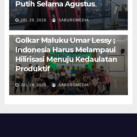
Putih Selama Agustus
AMBON METRO
JURNALISME AKTIVIS
JUL 29, 2026
SABUROMEDIA
PENDIDIKAN & OLAHRAGA
THE MOLUCCAS
Isi Materi LK-III HMI, Ketua
Golkar Maluku Umar Lessy ;
Indonesia Harus Melampaui
Hilirisasi Menuju Kedaulatan
Produktif
JUL 29, 2026
SABUROMEDIA