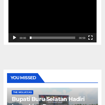
00:00
00:59
YOU MISSED
EKONOMI & BISNIS
POLITIK & PEMERINTAHAN
THE MOLUCCAS
Bupati Buru Selatan Hadiri