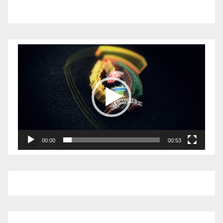
Pemutar
Video
00:00
00:53