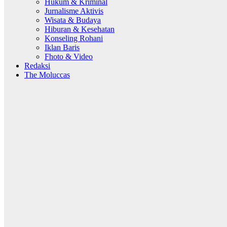
Hukum & Kriminal
Jurnalisme Aktivis
Wisata & Budaya
Hiburan & Kesehatan
Konseling Rohani
Iklan Baris
Fhoto & Video
Redaksi
The Moluccas