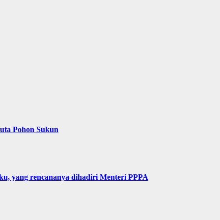
Juta Pohon Sukun
u, yang rencananya dihadiri Menteri PPPA