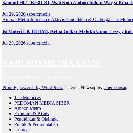
Sambut HUT Ke-81 RI, Wali Kota Ambon Imbau Warga Kibarka
Jul 29, 2026
saburomedia
Ambon Metro
Jurnalisme Aktivis
Pendidikan & Olahraga
The Moluc
Isi Materi LK-III HMI, Ketua Golkar Maluku Umar Lessy ; Indo
Jul 29, 2026
saburomedia
SABUROMEDIA.COM
SUARA RAKYAT NUSANTARA
Proudly powered by WordPress
|
Theme: Newsup by
Themeansar
.
The Moluccas
PEDOMAN MEDIA SIBER
Ambon Metro
Ekonomi & Bisnis
Pendidikan & Olahraga
Politik & Pemerintahan
Lainnya