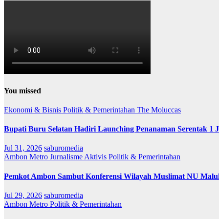
You missed
Ekonomi & Bisnis
Politik & Pemerintahan
The Moluccas
Bupati Buru Selatan Hadiri Launching Penanaman Serentak 1 
Jul 31, 2026
saburomedia
Ambon Metro
Jurnalisme Aktivis
Politik & Pemerintahan
Pemkot Ambon Sambut Konferensi Wilayah Muslimat NU Maluk
Jul 29, 2026
saburomedia
Ambon Metro
Politik & Pemerintahan