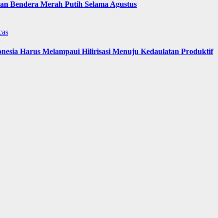
n Bendera Merah Putih Selama Agustus
cas
nesia Harus Melampaui Hilirisasi Menuju Kedaulatan Produktif