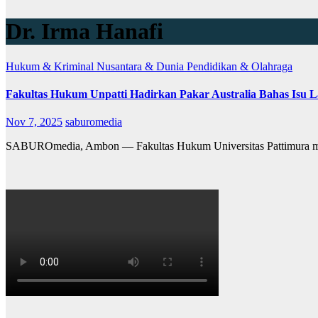
Dr. Irma Hanafi
Hukum & Kriminal
Nusantara & Dunia
Pendidikan & Olahraga
Fakultas Hukum Unpatti Hadirkan Pakar Australia Bahas Isu 
Nov 7, 2025
saburomedia
SABUROmedia, Ambon — Fakultas Hukum Universitas Pattimura me