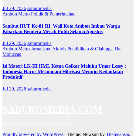
Jul 29, 2026
saburomedia
Ambon Metro
Politik & Pemerintahan
Sambut HUT Ke-81 RI, Wali Kota Ambon Imbau Warga
Kibarkan Bendera Merah Putih Selama Agustus
Jul 29, 2026
saburomedia
Ambon Metro
Jurnalisme Aktivis
Pendidikan & Olahraga
The
Moluccas
Isi Materi LK-III HMI, Ketua Golkar Maluku Umar Lessy ;
Indonesia Harus Melampaui Hilirisasi Menuju Kedaulatan
Produktif
Jul 29, 2026
saburomedia
SABUROMEDIA.COM
SUARA RAKYAT NUSANTARA
Proudly powered by WordPress
|
Theme: Newsup by
Themeansar
.