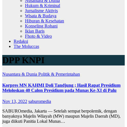
Nusantara & Dunia
Hukum & Kriminal
Jurnalisme Aktivis
Wisata & Budaya
Hiburan & Kesehatan
Konseling Rohani
Iklan Baris
Fhoto & Video
Redaksi
The Moluccas
DPP KNPI
Nusantara & Dunia
Politik & Pemerintahan
Korpres MN KAHMI Doli Tandjung ; Hasil Rapat Presidium
Meloloskan 40 Calon Presidium pada Munas Ke-XI di Palu
Nov 13, 2022
saburomedia
SABUROmedia, Jakarta — Setelah sempat berpolemik, dengan
banyaknya Majelis Wilayah (MW) maupun Majelis Daerah (MD),
juga diikuti Panitia Lokal Munas…