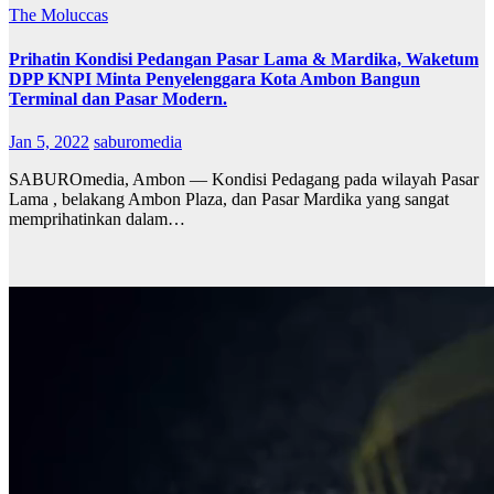
The Moluccas
Prihatin Kondisi Pedangan Pasar Lama & Mardika, Waketum
DPP KNPI Minta Penyelenggara Kota Ambon Bangun
Terminal dan Pasar Modern.
Jan 5, 2022
saburomedia
SABUROmedia, Ambon — Kondisi Pedagang pada wilayah Pasar
Lama , belakang Ambon Plaza, dan Pasar Mardika yang sangat
memprihatinkan dalam…