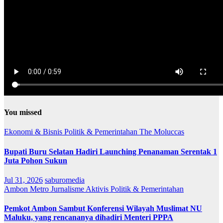
You missed
Ekonomi & Bisnis
Politik & Pemerintahan
The Moluccas
Bupati Buru Selatan Hadiri Launching Penanaman Serentak 1
Juta Pohon Sukun
Jul 31, 2026
saburomedia
Ambon Metro
Jurnalisme Aktivis
Politik & Pemerintahan
Pemkot Ambon Sambut Konferensi Wilayah Muslimat NU
Maluku, yang rencananya dihadiri Menteri PPPA