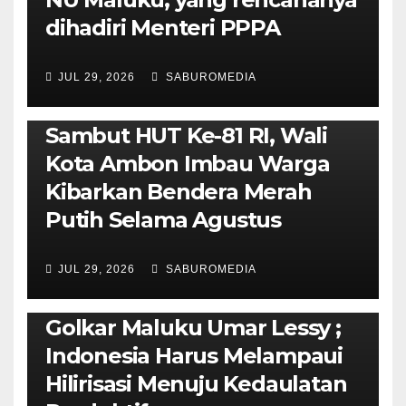
dihadiri Menteri PPPA
JUL 29, 2026
SABUROMEDIA
AMBON METRO
POLITIK & PEMERINTAHAN
Sambut HUT Ke-81 RI, Wali
Kota Ambon Imbau Warga
Kibarkan Bendera Merah
Putih Selama Agustus
AMBON METRO
JURNALISME AKTIVIS
JUL 29, 2026
SABUROMEDIA
PENDIDIKAN & OLAHRAGA
THE MOLUCCAS
Isi Materi LK-III HMI, Ketua
Golkar Maluku Umar Lessy ;
Indonesia Harus Melampaui
Hilirisasi Menuju Kedaulatan