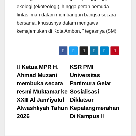
ekologi (ekoteologi), hingga peran pemuda
lintas iman dalam membangun bangsa secara
bersama, khususnya dalam mengawal
kemajemukan di Kota Ambon, ” tegasnya (SM)
Navigasi
Ketua MPR H.
KSR PMI
Ahmad Muzani
Universitas
pos
membuka secara
Pattimura Gelar
resmi Muktamar ke
Sosialisasi
XXIII Al Jam’iyatul
Diklatsar
Alwashliyah Tahun
Kepalangmerahan
2026
Di Kampus