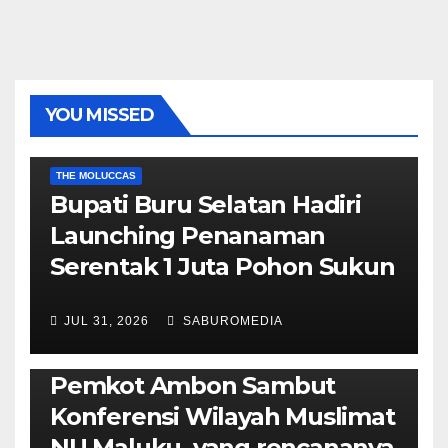
YOU MISSED
EKONOMI & BISNIS
POLITIK & PEMERINTAHAN
THE MOLUCCAS
Bupati Buru Selatan Hadiri
Launching Penanaman
Serentak 1 Juta Pohon Sukun
JUL 31, 2026
SABUROMEDIA
AMBON METRO
JURNALISME AKTIVIS
POLITIK & PEMERINTAHAN
Pemkot Ambon Sambut
Konferensi Wilayah Muslimat
NU Maluku, yang rencananya