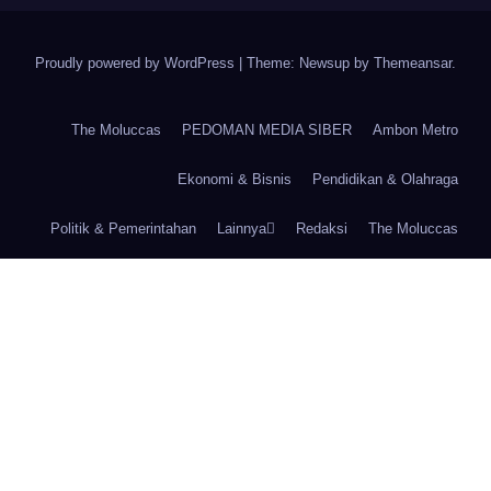
Proudly powered by WordPress
|
Theme: Newsup by
Themeansar
.
The Moluccas
PEDOMAN MEDIA SIBER
Ambon Metro
Ekonomi & Bisnis
Pendidikan & Olahraga
Politik & Pemerintahan
Lainnya
Redaksi
The Moluccas