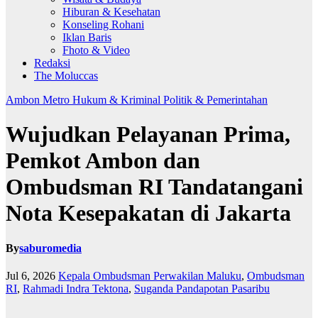
Hiburan & Kesehatan
Konseling Rohani
Iklan Baris
Fhoto & Video
Redaksi
The Moluccas
Ambon Metro
Hukum & Kriminal
Politik & Pemerintahan
Wujudkan Pelayanan Prima,
Pemkot Ambon dan
Ombudsman RI Tandatangani
Nota Kesepakatan di Jakarta
By
saburomedia
Jul 6, 2026
Kepala Ombudsman Perwakilan Maluku
,
Ombudsman
RI
,
Rahmadi Indra Tektona
,
Suganda Pandapotan Pasaribu