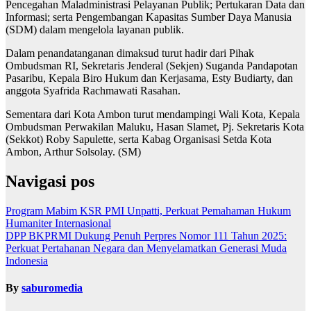
Pencegahan Maladministrasi Pelayanan Publik; Pertukaran Data dan
Informasi; serta Pengembangan Kapasitas Sumber Daya Manusia
(SDM) dalam mengelola layanan publik.
Dalam penandatanganan dimaksud turut hadir dari Pihak
Ombudsman RI, Sekretaris Jenderal (Sekjen) Suganda Pandapotan
Pasaribu, Kepala Biro Hukum dan Kerjasama, Esty Budiarty, dan
anggota Syafrida Rachmawati Rasahan.
Sementara dari Kota Ambon turut mendampingi Wali Kota, Kepala
Ombudsman Perwakilan Maluku, Hasan Slamet, Pj. Sekretaris Kota
(Sekkot) Roby Sapulette, serta Kabag Organisasi Setda Kota
Ambon, Arthur Solsolay. (SM)
Navigasi pos
Program Mabim KSR PMI Unpatti, Perkuat Pemahaman Hukum
Humaniter Internasional
DPP BKPRMI Dukung Penuh Perpres Nomor 111 Tahun 2025:
Perkuat Pertahanan Negara dan Menyelamatkan Generasi Muda
Indonesia
By
saburomedia