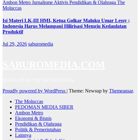
Ambon Metro
Jurnalisme Aktivis
Pendidikan & Olahraga
The
Moluccas
Isi Materi LK-III HMI, Ketua Golkar Maluku Umar Lessy ;
Indonesia Harus Melampaui Hilirisasi Menuju Kedaulatan
Produktif
Jul 29, 2026
saburomedia
SABUROMEDIA.COM
SUARA RAKYAT NUSANTARA
Proudly powered by WordPress
|
Theme: Newsup by
Themeansar
.
The Moluccas
PEDOMAN MEDIA SIBER
Ambon Metro
Ekonomi & Bisnis
Pendidikan & Olahraga
Politik & Pemerintahan
Lainnya