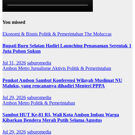
You missed
Ekonomi & Bisnis
Politik & Pemerintahan
The Moluccas
Bupati Buru Selatan Hadiri Launching Penanaman Serentak 1
Juta Pohon Sukun
Jul 31, 2026
saburomedia
Ambon Metro
Jurnalisme Aktivis
Politik & Pemerintahan
Pemkot Ambon Sambut Konferensi Wilayah Muslimat NU
Maluku, yang rencananya dihadiri Menteri PPPA
Jul 29, 2026
saburomedia
Ambon Metro
Politik & Pemerintahan
Sambut HUT Ke-81 RI, Wali Kota Ambon Imbau Warga
Kibarkan Bendera Merah Putih Selama Agustus
Jul 29, 2026
saburomedia