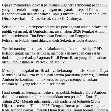
Upaya melahirkan inovasi pelayanan juga terus didorong pada OPD
yang bersentuhan langsung dengan masyarakat, seperti Dinas
Kependudukan dan Pencatatan Sipil (Dukcapil), Dinas Pendidikan,
Dinas Kesehatan, Dinas Sosial, serta OPD lainnya.
Selain itu, untuk mempercepat proses penanganan aduan pelayanan
publik yg masuk di Ombudsman, awal tahun 2026 Pemkot Ambon
telah membentuk Tim Percepatan Penanganan Pengaduan
Pelayanan Publik yang diketuai oleh Sekretaris Kota Ambon.
Tim ini nantinya bertugas melakukan rapat koordinasi dgn OPD
terlapor untuk mengklarifikasi, memberikan jawaban dan saran
tindak lanjut terhadap Laporan Hasil Pemeriksan yang dikeluarkan
oleh Ombudsman RI Perwakilan Maluku.
Meskipun mengakui masih adanya kekurangan di sisi Sumber Daya
Manusia (SDM), tata kelola, dan sarana prasarana (sarpras), Pemkot
Ambon berkomitmen untuk terus berupaya mempertahankan
capaian baik yang telah diraih selama ini.
Hasil penilaian kepatuhan pelayanan publik terhadap Kota Ambon
dalam dua tahun terakhir menunjukkan tren positif di Zona Hijau.
Tahun 2024 Meraih nilai sangat baik pada level tertinggi (Zona
Hijau), sementara Tahun 2025: Dengan format penilaian yang baru,
Kota Ambon berhasil meraih Opini Kualitas Tinggi (dengan potensi