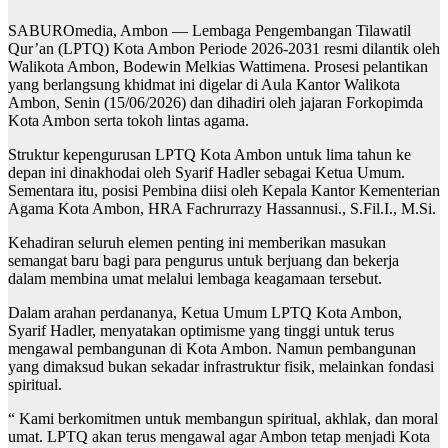
SABUROmedia, Ambon — Lembaga Pengembangan Tilawatil
Qur’an (LPTQ) Kota Ambon Periode 2026-2031 resmi dilantik oleh
Walikota Ambon, Bodewin Melkias Wattimena. Prosesi pelantikan
yang berlangsung khidmat ini digelar di Aula Kantor Walikota
Ambon, Senin (15/06/2026) dan dihadiri oleh jajaran Forkopimda
Kota Ambon serta tokoh lintas agama.
Struktur kepengurusan LPTQ Kota Ambon untuk lima tahun ke
depan ini dinakhodai oleh Syarif Hadler sebagai Ketua Umum.
Sementara itu, posisi Pembina diisi oleh Kepala Kantor Kementerian
Agama Kota Ambon, HRA Fachrurrazy Hassannusi., S.Fil.I., M.Si.
Kehadiran seluruh elemen penting ini memberikan masukan
semangat baru bagi para pengurus untuk berjuang dan bekerja
dalam membina umat melalui lembaga keagamaan tersebut.
Dalam arahan perdananya, Ketua Umum LPTQ Kota Ambon,
Syarif Hadler, menyatakan optimisme yang tinggi untuk terus
mengawal pembangunan di Kota Ambon. Namun pembangunan
yang dimaksud bukan sekadar infrastruktur fisik, melainkan fondasi
spiritual.
“ Kami berkomitmen untuk membangun spiritual, akhlak, dan moral
umat. LPTQ akan terus mengawal agar Ambon tetap menjadi Kota