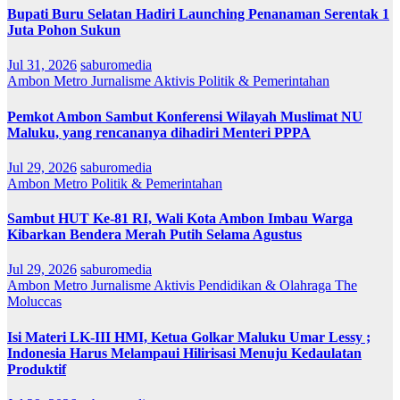
Bupati Buru Selatan Hadiri Launching Penanaman Serentak 1
Juta Pohon Sukun
Jul 31, 2026
saburomedia
Ambon Metro
Jurnalisme Aktivis
Politik & Pemerintahan
Pemkot Ambon Sambut Konferensi Wilayah Muslimat NU
Maluku, yang rencananya dihadiri Menteri PPPA
Jul 29, 2026
saburomedia
Ambon Metro
Politik & Pemerintahan
Sambut HUT Ke-81 RI, Wali Kota Ambon Imbau Warga
Kibarkan Bendera Merah Putih Selama Agustus
Jul 29, 2026
saburomedia
Ambon Metro
Jurnalisme Aktivis
Pendidikan & Olahraga
The
Moluccas
Isi Materi LK-III HMI, Ketua Golkar Maluku Umar Lessy ;
Indonesia Harus Melampaui Hilirisasi Menuju Kedaulatan
Produktif