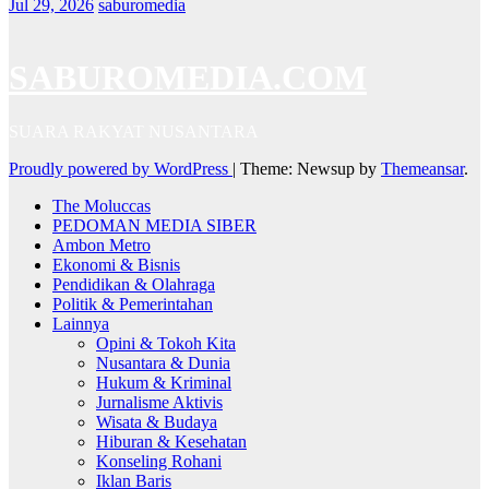
Jul 29, 2026
saburomedia
SABUROMEDIA.COM
SUARA RAKYAT NUSANTARA
Proudly powered by WordPress
|
Theme: Newsup by
Themeansar
.
The Moluccas
PEDOMAN MEDIA SIBER
Ambon Metro
Ekonomi & Bisnis
Pendidikan & Olahraga
Politik & Pemerintahan
Lainnya
Opini & Tokoh Kita
Nusantara & Dunia
Hukum & Kriminal
Jurnalisme Aktivis
Wisata & Budaya
Hiburan & Kesehatan
Konseling Rohani
Iklan Baris