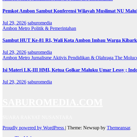
Pemkot Ambon Sambut Konferensi Wilayah Muslimat NU Maluk
Jul 29, 2026
saburomedia
Ambon Metro
Politik & Pemerintahan
Sambut HUT Ke-81 RI, Wali Kota Ambon Imbau Warga Kibarka
Jul 29, 2026
saburomedia
Ambon Metro
Jurnalisme Aktivis
Pendidikan & Olahraga
The Moluc
Isi Materi LK-III HMI, Ketua Golkar Maluku Umar Lessy ; Indo
Jul 29, 2026
saburomedia
SABUROMEDIA.COM
SUARA RAKYAT NUSANTARA
Proudly powered by WordPress
|
Theme: Newsup by
Themeansar
.