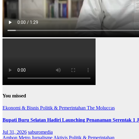
You missed
Ekonomi & Bisnis
Politik & Pemerintahan
The Moluccas
Bupati Buru Selatan Hadiri Launching Penanaman Serentak 1 
Jul 31, 2026
saburomedia
Ambon Metro
Jurnalisme Aktivis
Politik & Pemerintahan