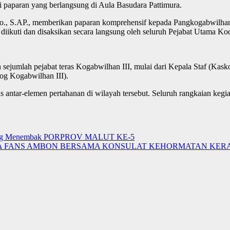
i paparan yang berlangsung di Aula Basudara Pattimura.
., S.AP., memberikan paparan komprehensif kepada Pangkogabwilhan II
 diikuti dan disaksikan secara langsung oleh seluruh Pejabat Utama K
h sejumlah pejabat teras Kogabwilhan III, mulai dari Kepala Staf (Kas
log Kogabwilhan III).
s antar-elemen pertahanan di wilayah tersebut. Seluruh rangkaian kegia
Cabang Menembak PORPROV MALUT KE-5
DA FANS AMBON BERSAMA KONSULAT KEHORMATAN KER