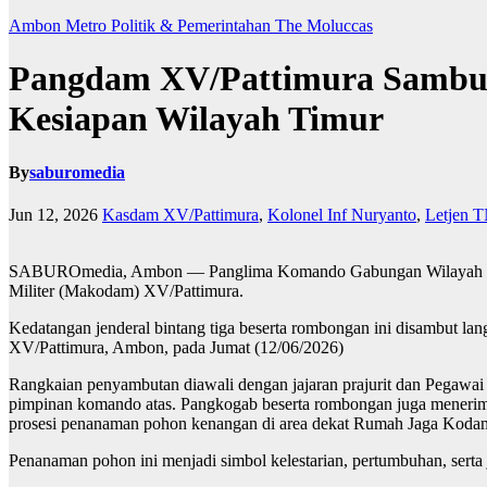
Ambon Metro
Politik & Pemerintahan
The Moluccas
Pangdam XV/Pattimura Sambut 
Kesiapan Wilayah Timur
By
saburomedia
Jun 12, 2026
Kasdam XV/Pattimura
,
Kolonel Inf Nuryanto
,
Letjen T
SABUROmedia, Ambon — ​Panglima Komando Gabungan Wilayah Perta
Militer (Makodam) XV/Pattimura.
Kedatangan jenderal bintang tiga beserta rombongan ini disambut 
XV/Pattimura, Ambon, pada Jumat (12/06/2026)
Rangkaian penyambutan diawali dengan jajaran prajurit dan Pegawai
pimpinan komando atas. Pangkogab beserta rombongan juga menerima
prosesi penanaman pohon kenangan di area dekat Rumah Jaga Koda
Penanaman pohon ini menjadi simbol kelestarian, pertumbuhan, serta 