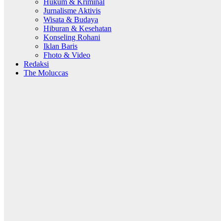
Hukum & Kriminal
Jurnalisme Aktivis
Wisata & Budaya
Hiburan & Kesehatan
Konseling Rohani
Iklan Baris
Fhoto & Video
Redaksi
The Moluccas