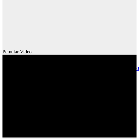
Pemutar Video
Media error: Format(s) not supported or source(s) not found
Unduh Berkas: https://www.saburomedia.com/wp-content/uploads/
00:00