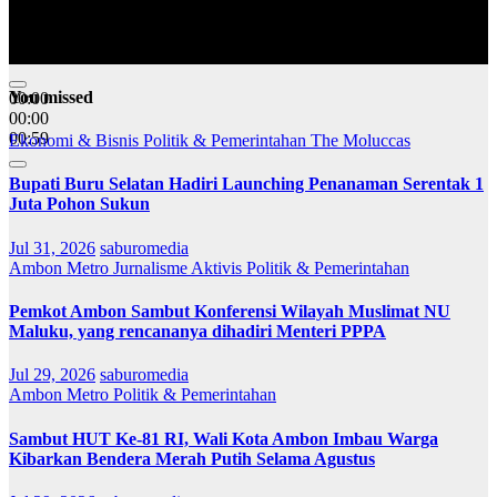
You missed
00:00
00:00
00:59
Ekonomi & Bisnis
Politik & Pemerintahan
The Moluccas
Bupati Buru Selatan Hadiri Launching Penanaman Serentak 1
Juta Pohon Sukun
Jul 31, 2026
saburomedia
Ambon Metro
Jurnalisme Aktivis
Politik & Pemerintahan
Pemkot Ambon Sambut Konferensi Wilayah Muslimat NU
Maluku, yang rencananya dihadiri Menteri PPPA
Jul 29, 2026
saburomedia
Ambon Metro
Politik & Pemerintahan
Sambut HUT Ke-81 RI, Wali Kota Ambon Imbau Warga
Kibarkan Bendera Merah Putih Selama Agustus