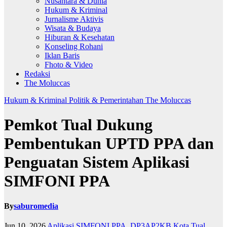
Nusantara & Dunia
Hukum & Kriminal
Jurnalisme Aktivis
Wisata & Budaya
Hiburan & Kesehatan
Konseling Rohani
Iklan Baris
Fhoto & Video
Redaksi
The Moluccas
Hukum & Kriminal
Politik & Pemerintahan
The Moluccas
Pemkot Tual Dukung
Pembentukan UPTD PPA dan
Penguatan Sistem Aplikasi
SIMFONI PPA
By
saburomedia
Jun 10, 2026
Aplikasi SIMFONI PPA
,
DP3AP2KB Kota Tual
,