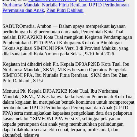
Nurhamsa Mandak
,
Nurlaila Fitria Renfaan
,
UPTD Perlindungan
Perempuan dan Anak
,
Zian Putri Dahliani
SABUROmedia, Ambon — Dalam upaya memperkuat layanan
perlindungan bagi perempuan dan anak, Pemerintah Kota Tual
melalui DP3AP2KB Kota Tual mengikuti Kegiatan Pendampingan
Pembentukan UPTD PPA di Kabupaten/Kota dan Bimbingan
Teknis Aplikasi SIMFONI PPA Versi 3 di Provinsi Maluku, yang
dilaksanakan di Kota Ambon pada Selasa, 9-10 Juni 2026.
Kegiatan ini dihadiri oleh Plt. Kepala DP3AP2KB Kota Tual, Ibu
Nurhamsa Mandak., SKM., M.Kes bersama Operator/ Pengelola
SIMFONI PPA, Ibu Nurlaila Fitria Renfaan., SKM dan Ibu Zian
Putri Dahliani., S.Psi.
Menurut Plt. Kepala DP3AP2KB Kota Tual, Ibu Nurhamsa
Mandak., SKM., M.Kes bahwa keikutsertaan Pemerintah Kota Tual
dalam kegiatan ini merupakan bentuk komitmen untuk mempercepat
pembentukan UPTD Perlindungan Perempuan dan Anak (UPTD
PPA) serta meningkatkan kapasitas pengelolaan data dan pelaporan
kasus melalui ” SIMFONI PPA Versi 3″, sehingga pelayanan
kepada perempuan dan anak yang membutuhkan perlindungan
dapat dilakukan secara lebih cepat, terpadu, profesional, dan
akuntabel, jelasnya