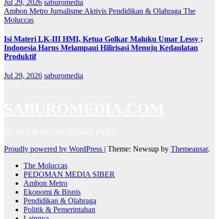
Jul 29, 2026
saburomedia
Ambon Metro
Jurnalisme Aktivis
Pendidikan & Olahraga
The
Moluccas
Isi Materi LK-III HMI, Ketua Golkar Maluku Umar Lessy ;
Indonesia Harus Melampaui Hilirisasi Menuju Kedaulatan
Produktif
Jul 29, 2026
saburomedia
SABUROMEDIA.COM
SUARA RAKYAT NUSANTARA
Proudly powered by WordPress
|
Theme: Newsup by
Themeansar
.
The Moluccas
PEDOMAN MEDIA SIBER
Ambon Metro
Ekonomi & Bisnis
Pendidikan & Olahraga
Politik & Pemerintahan
Lainnya