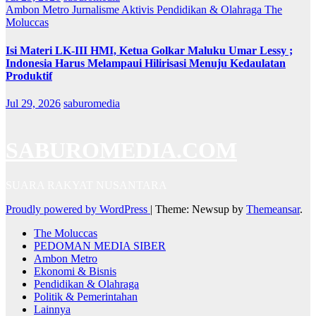
Ambon Metro
Jurnalisme Aktivis
Pendidikan & Olahraga
The
Moluccas
Isi Materi LK-III HMI, Ketua Golkar Maluku Umar Lessy ;
Indonesia Harus Melampaui Hilirisasi Menuju Kedaulatan
Produktif
Jul 29, 2026
saburomedia
SABUROMEDIA.COM
SUARA RAKYAT NUSANTARA
Proudly powered by WordPress
|
Theme: Newsup by
Themeansar
.
The Moluccas
PEDOMAN MEDIA SIBER
Ambon Metro
Ekonomi & Bisnis
Pendidikan & Olahraga
Politik & Pemerintahan
Lainnya