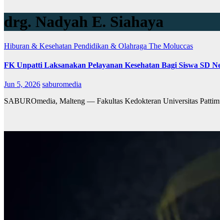
drg. Nadyah E. Siahaya
Hiburan & Kesehatan
Pendidikan & Olahraga
The Moluccas
FK Unpatti Laksanakan Pelayanan Kesehatan Bagi Siswa SD N
Jun 5, 2026
saburomedia
SABUROmedia, Malteng — Fakultas Kedokteran Universitas Pattimur