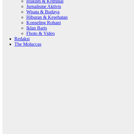
Hukum & Kriminal
Jurnalisme Aktivis
Wisata & Budaya
Hiburan & Kesehatan
Konseling Rohani
Iklan Baris
Fhoto & Video
Redaksi
The Moluccas