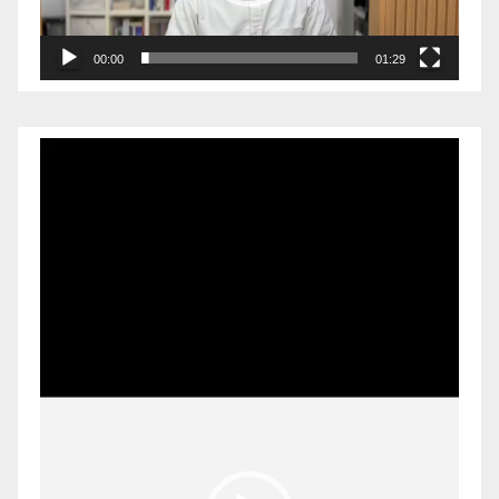
00:00
01:29
Pemutar
Video