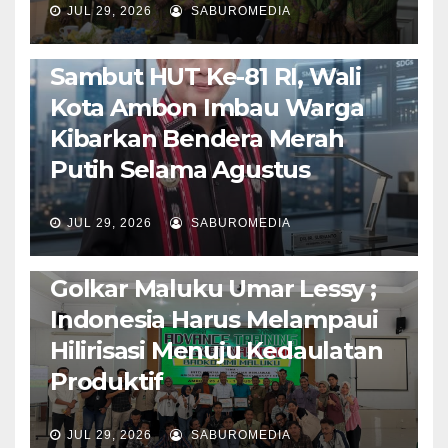
JUL 29, 2026
SABUROMEDIA
AMBON METRO
POLITIK & PEMERINTAHAN
Sambut HUT Ke-81 RI, Wali
Kota Ambon Imbau Warga
Kibarkan Bendera Merah
Putih Selama Agustus
AMBON METRO
JURNALISME AKTIVIS
JUL 29, 2026
SABUROMEDIA
PENDIDIKAN & OLAHRAGA
THE MOLUCCAS
Isi Materi LK-III HMI, Ketua
Golkar Maluku Umar Lessy ;
Indonesia Harus Melampaui
Hilirisasi Menuju Kedaulatan
Produktif
JUL 29, 2026
SABUROMEDIA