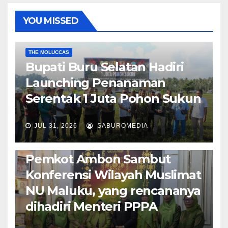
YOU MISSED
EKONOMI & BISNIS
POLITIK & PEMERINTAHAN
THE MOLUCCAS
Bupati Buru Selatan Hadiri
Launching Penanaman
Serentak 1 Juta Pohon Sukun
JUL 31, 2026
SABUROMEDIA
AMBON METRO
JURNALISME AKTIVIS
POLITIK & PEMERINTAHAN
Pemkot Ambon Sambut
Konferensi Wilayah Muslimat
NU Maluku, yang rencananya
dihadiri Menteri PPPA