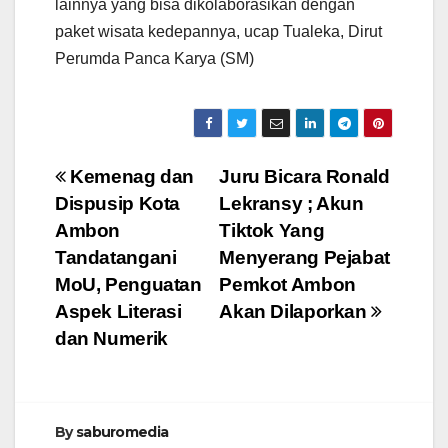
lainnya yang bisa dikolaborasikan dengan
paket wisata kedepannya, ucap Tualeka, Dirut
Perumda Panca Karya (SM)
Navigasi
Kemenag dan
Juru Bicara Ronald
Dispusip Kota
Lekransy ; Akun
pos
Ambon
Tiktok Yang
Tandatangani
Menyerang Pejabat
MoU, Penguatan
Pemkot Ambon
Aspek Literasi
Akan Dilaporkan
dan Numerik
By
saburomedia