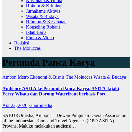
Nusantara & Dunia
Hukum & Kriminal
Jurnalisme Aktivis
Wisata & Budaya
Hiburan & Kesehatan
Konseling Rohani
Iklan Baris
Fhoto & Video
Redaksi
The Moluccas
Perumda Panca Karya
Ambon Metro
Ekonomi & Bisnis
The Moluccas
Wisata & Budaya
Audience ASITA ke Perumda Panca Karya, ASITA Jajaki
Ferry Wisata dan Dorong Waterfront berbasis Port
Apr 22, 2026
saburomedia
SABUROmedia, Ambon — Dewan Pimpinan Daerah Association
of the Indonesian Tours and Travel Agencies (DPD ASITA)
Provinsi Maluku melakukan audiensi…