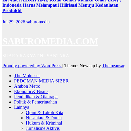
Indonesia Harus Melampaui Hilirisasi Menuju Kedaulatan
Produktif
Jul 29, 2026
saburomedia
SABUROMEDIA.COM
SUARA RAKYAT NUSANTARA
Proudly powered by WordPress
|
Theme: Newsup by
Themeansar
.
The Moluccas
PEDOMAN MEDIA SIBER
Ambon Metro
Ekonomi & Bisnis
Pendidikan & Olahraga
Politik & Pemerintahan
Lainnya
Opini & Tokoh Kita
Nusantara & Dunia
Hukum & Kriminal
Jurnalisme Aktivis