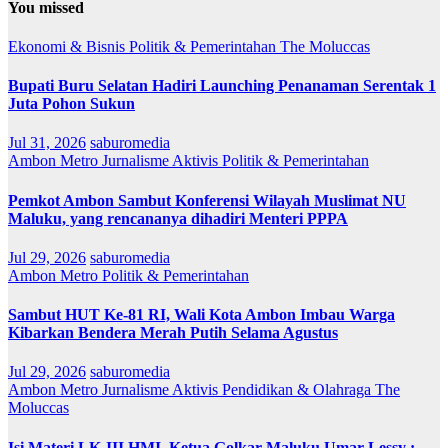
You missed
Ekonomi & Bisnis
Politik & Pemerintahan
The Moluccas
Bupati Buru Selatan Hadiri Launching Penanaman Serentak 1
Juta Pohon Sukun
Jul 31, 2026
saburomedia
Ambon Metro
Jurnalisme Aktivis
Politik & Pemerintahan
Pemkot Ambon Sambut Konferensi Wilayah Muslimat NU
Maluku, yang rencananya dihadiri Menteri PPPA
Jul 29, 2026
saburomedia
Ambon Metro
Politik & Pemerintahan
Sambut HUT Ke-81 RI, Wali Kota Ambon Imbau Warga
Kibarkan Bendera Merah Putih Selama Agustus
Jul 29, 2026
saburomedia
Ambon Metro
Jurnalisme Aktivis
Pendidikan & Olahraga
The
Moluccas
Isi Materi LK-III HMI, Ketua Golkar Maluku Umar Lessy ;