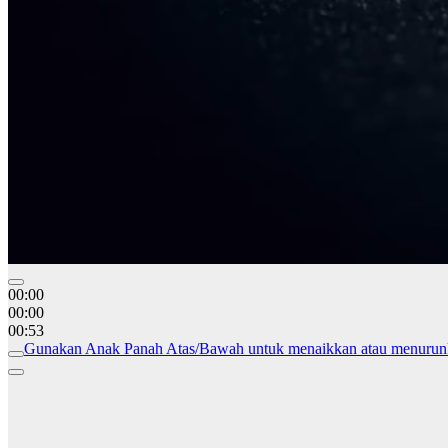
00:00
00:00
00:53
Gunakan Anak Panah Atas/Bawah untuk menaikkan atau menurun