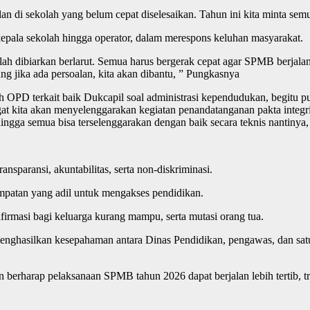
an di sekolah yang belum cepat diselesaikan. Tahun ini kita minta semu
kepala sekolah hingga operator, dalam merespons keluhan masyarakat.
salah dibiarkan berlarut. Semua harus bergerak cepat agar SPMB berjala
 jika ada persoalan, kita akan dibantu, ” Pungkasnya
OPD terkait baik Dukcapil soal administrasi kependudukan, begitu pula
a akan menyelenggarakan kegiatan penandatanganan pakta integritas 
hingga semua bisa terselenggarakan dengan baik secara teknis nantinya
sparansi, akuntabilitas, serta non-diskriminasi.
empatan yang adil untuk mengakses pendidikan.
 afirmasi bagi keluarga kurang mampu, serta mutasi orang tua.
enghasilkan kesepahaman antara Dinas Pendidikan, pengawas, dan sat
berharap pelaksanaan SPMB tahun 2026 dapat berjalan lebih tertib, t