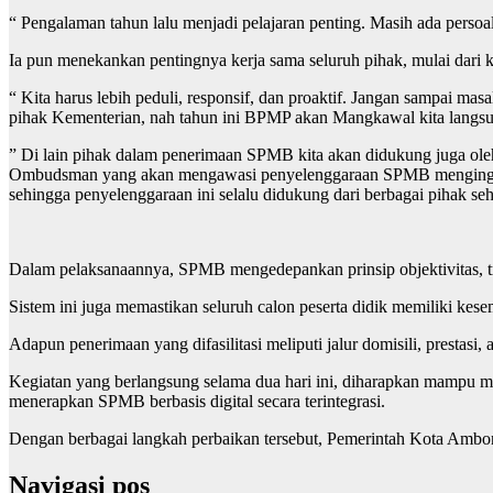
“ Pengalaman tahun lalu menjadi pelajaran penting. Masih ada persoal
Ia pun menekankan pentingnya kerja sama seluruh pihak, mulai dari 
“ Kita harus lebih peduli, responsif, dan proaktif. Jangan sampai ma
pihak Kementerian, nah tahun ini BPMP akan Mangkawal kita langsung
” Di lain pihak dalam penerimaan SPMB kita akan didukung juga oleh 
Ombudsman yang akan mengawasi penyelenggaraan SPMB mengingat kit
sehingga penyelenggaraan ini selalu didukung dari berbagai pihak se
Dalam pelaksanaannya, SPMB mengedepankan prinsip objektivitas, tran
Sistem ini juga memastikan seluruh calon peserta didik memiliki kes
Adapun penerimaan yang difasilitasi meliputi jalur domisili, prestasi,
Kegiatan yang berlangsung selama dua hari ini, diharapkan mampu m
menerapkan SPMB berbasis digital secara terintegrasi.
Dengan berbagai langkah perbaikan tersebut, Pemerintah Kota Ambon 
Navigasi pos