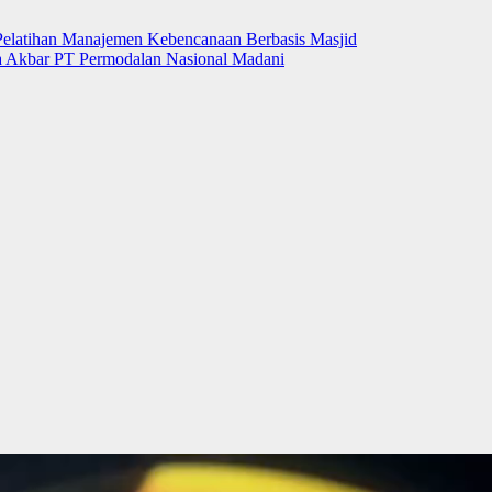
elatihan Manajemen Kebencanaan Berbasis Masjid
a Akbar PT Permodalan Nasional Madani