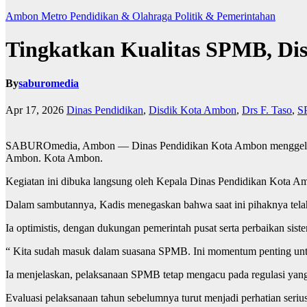
Ambon Metro
Pendidikan & Olahraga
Politik & Pemerintahan
Tingkatkan Kualitas SPMB, Di
By
saburomedia
Apr 17, 2026
Dinas Pendidikan
,
Disdik Kota Ambon
,
Drs F. Taso
,
S
SABUROmedia, Ambon — Dinas Pendidikan Kota Ambon menggelar Rap
Ambon. Kota Ambon.
Kegiatan ini dibuka langsung oleh Kepala Dinas Pendidikan Kota Am
Dalam sambutannya, Kadis menegaskan bahwa saat ini pihaknya tel
Ia optimistis, dengan dukungan pemerintah pusat serta perbaikan siste
“ Kita sudah masuk dalam suasana SPMB. Ini momentum penting untuk
Ia menjelaskan, pelaksanaan SPMB tetap mengacu pada regulasi yang b
Evaluasi pelaksanaan tahun sebelumnya turut menjadi perhatian seri