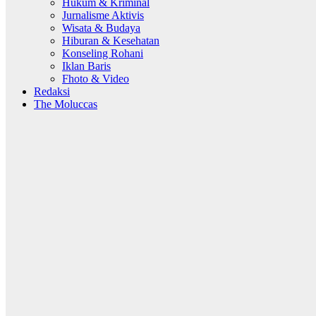
Hukum & Kriminal
Jurnalisme Aktivis
Wisata & Budaya
Hiburan & Kesehatan
Konseling Rohani
Iklan Baris
Fhoto & Video
Redaksi
The Moluccas