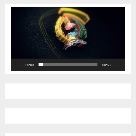
Pemutar
Video
00:00
00:53