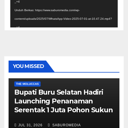
_=4
Unduh Berkas: https://www.saburomedia.com/wp-
content/uploads/2025/07/WhatsApp-Video-2025-07-01-at-10.47.24.mp4?
_=4
YOU MISSED
EKONOMI & BISNIS
POLITIK & PEMERINTAHAN
THE MOLUCCAS
Bupati Buru Selatan Hadiri
Launching Penanaman
Serentak 1 Juta Pohon Sukun
JUL 31, 2026
SABUROMEDIA
AMBON METRO
JURNALISME AKTIVIS