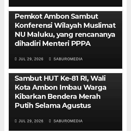
POLITIK & PEMERINTAHAN
Pemkot Ambon Sambut
Konferensi Wilayah Muslimat
NU Maluku, yang rencananya
dihadiri Menteri PPPA
JUL 29, 2026
SABUROMEDIA
AMBON METRO
POLITIK & PEMERINTAHAN
Sambut HUT Ke-81 RI, Wali
Kota Ambon Imbau Warga
Kibarkan Bendera Merah
Putih Selama Agustus
AMBON METRO
JURNALISME AKTIVIS
JUL 29, 2026
SABUROMEDIA
PENDIDIKAN & OLAHRAGA
THE MOLUCCAS