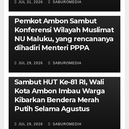
JUL 31, 2026
SABUROMEDIA
AMBON METRO
JURNALISME AKTIVIS
POLITIK & PEMERINTAHAN
Pemkot Ambon Sambut
Konferensi Wilayah Muslimat
NU Maluku, yang rencananya
dihadiri Menteri PPPA
JUL 29, 2026
SABUROMEDIA
AMBON METRO
POLITIK & PEMERINTAHAN
Sambut HUT Ke-81 RI, Wali
Kota Ambon Imbau Warga
Kibarkan Bendera Merah
Putih Selama Agustus
AMBON METRO
JURNALISME AKTIVIS
JUL 29, 2026
SABUROMEDIA
PENDIDIKAN & OLAHRAGA
THE MOLUCCAS