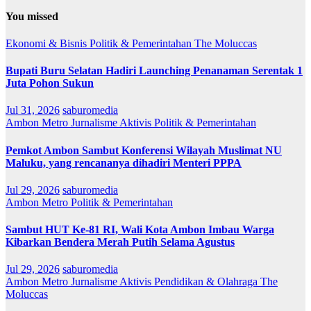
You missed
Ekonomi & Bisnis
Politik & Pemerintahan
The Moluccas
Bupati Buru Selatan Hadiri Launching Penanaman Serentak 1
Juta Pohon Sukun
Jul 31, 2026
saburomedia
Ambon Metro
Jurnalisme Aktivis
Politik & Pemerintahan
Pemkot Ambon Sambut Konferensi Wilayah Muslimat NU
Maluku, yang rencananya dihadiri Menteri PPPA
Jul 29, 2026
saburomedia
Ambon Metro
Politik & Pemerintahan
Sambut HUT Ke-81 RI, Wali Kota Ambon Imbau Warga
Kibarkan Bendera Merah Putih Selama Agustus
Jul 29, 2026
saburomedia
Ambon Metro
Jurnalisme Aktivis
Pendidikan & Olahraga
The
Moluccas