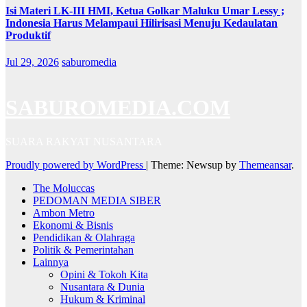
Isi Materi LK-III HMI, Ketua Golkar Maluku Umar Lessy ;
Indonesia Harus Melampaui Hilirisasi Menuju Kedaulatan
Produktif
Jul 29, 2026
saburomedia
SABUROMEDIA.COM
SUARA RAKYAT NUSANTARA
Proudly powered by WordPress
|
Theme: Newsup by
Themeansar
.
The Moluccas
PEDOMAN MEDIA SIBER
Ambon Metro
Ekonomi & Bisnis
Pendidikan & Olahraga
Politik & Pemerintahan
Lainnya
Opini & Tokoh Kita
Nusantara & Dunia
Hukum & Kriminal