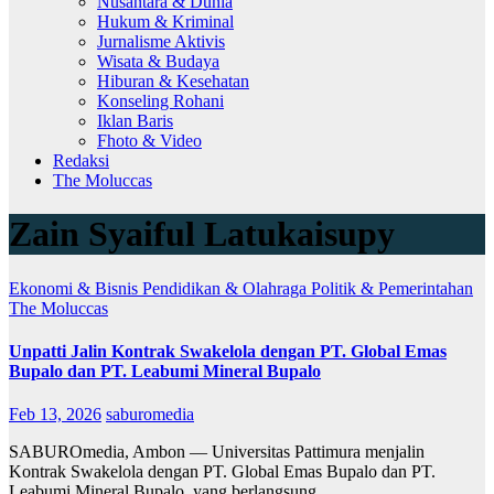
Nusantara & Dunia
Hukum & Kriminal
Jurnalisme Aktivis
Wisata & Budaya
Hiburan & Kesehatan
Konseling Rohani
Iklan Baris
Fhoto & Video
Redaksi
The Moluccas
Zain Syaiful Latukaisupy
Ekonomi & Bisnis
Pendidikan & Olahraga
Politik & Pemerintahan
The Moluccas
Unpatti Jalin Kontrak Swakelola dengan PT. Global Emas
Bupalo dan PT. Leabumi Mineral Bupalo
Feb 13, 2026
saburomedia
SABUROmedia, Ambon — Universitas Pattimura menjalin
Kontrak Swakelola dengan PT. Global Emas Bupalo dan PT.
Leabumi Mineral Bupalo, yang berlangsung…