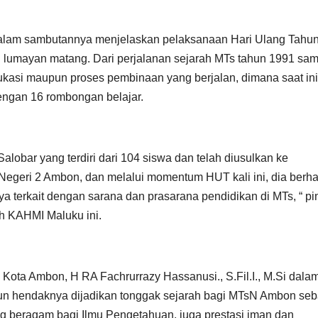
alam sambutannya menjelaskan pelaksanaan Hari Ulang Tahu
g lumayan matang. Dari perjalanan sejarah MTs tahun 1991 sa
asi maupun proses pembinaan yang berjalan, dimana saat ini
dengan 16 rombongan belajar.
ir Salobar yang terdiri dari 104 siswa dan telah diusulkan ke
egeri 2 Ambon, dan melalui momentum HUT kali ini, dia berh
a terkait dengan sarana dan prasarana pendidikan di MTs, “ pi
h KAHMI Maluku ini.
Kota Ambon, H RA Fachrurrazy Hassanusi., S.Fil.I., M.Si dala
 hendaknya dijadikan tonggak sejarah bagi MTsN Ambon seb
 beragam bagi Ilmu Pengetahuan, juga prestasi iman dan