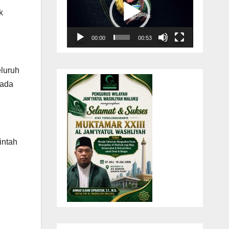
k
00:00
00:53
eluruh
pada
intah