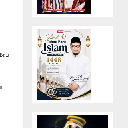
 Batu
un
Pemutar
Video