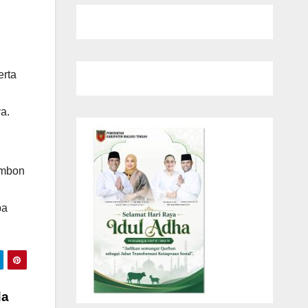
erta
a.
Ambon
pa
da