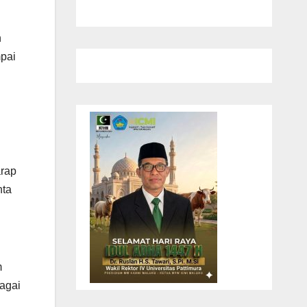
n
mpai
arap
nta
m
agai