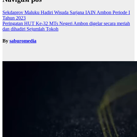
Sekdaprov Maluku Hadiri Wisuda Sarjana IAIN Ambon Periode I
Tahun 2023
Peringatan HUT Ke-32 MTs Negeri Ambon digelar secara meriah
dan dihadiri Sejumlah Tokoh
By
saburomedia