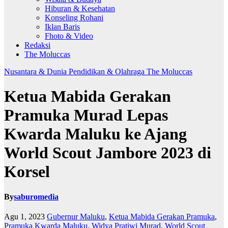
Hiburan & Kesehatan
Konseling Rohani
Iklan Baris
Fhoto & Video
Redaksi
The Moluccas
Nusantara & Dunia
Pendidikan & Olahraga
The Moluccas
Ketua Mabida Gerakan
Pramuka Murad Lepas
Kwarda Maluku ke Ajang
World Scout Jambore 2023 di
Korsel
By
saburomedia
Agu 1, 2023
Gubernur Maluku
,
Ketua Mabida Gerakan Pramuka
,
Pramuka Kwarda Maluku
,
Widya Pratiwi Murad
,
World Scout