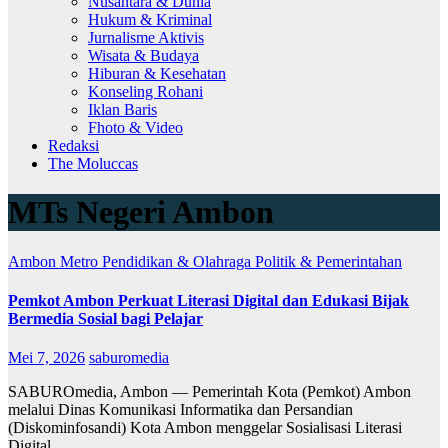
Nusantara & Dunia
Hukum & Kriminal
Jurnalisme Aktivis
Wisata & Budaya
Hiburan & Kesehatan
Konseling Rohani
Iklan Baris
Fhoto & Video
Redaksi
The Moluccas
MTs Negeri Ambon
Ambon Metro
Pendidikan & Olahraga
Politik & Pemerintahan
Pemkot Ambon Perkuat Literasi Digital dan Edukasi Bijak
Bermedia Sosial bagi Pelajar
Mei 7, 2026
saburomedia
SABUROmedia, Ambon — Pemerintah Kota (Pemkot) Ambon
melalui Dinas Komunikasi Informatika dan Persandian
(Diskominfosandi) Kota Ambon menggelar Sosialisasi Literasi
Digital…