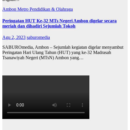
Ambon Metro
Pendidikan & Olahraga
Peringatan HUT Ke-32 MTs Negeri Ambon digelar secara
meriah dan dihadiri Sejumlah Tokoh
Agu 2, 2023
saburomedia
SABUROmedia, Ambon – Sejumlah kegiatan digelar menyambut
Peringatan Hari Ulang Tahun (HUT) yang ke-32 Madrasah
Tsanawiyah Negeri (MTsN) Ambon yang…