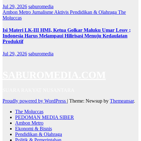
Jul 29, 2026
saburomedia
Ambon Metro
Jurnalisme Aktivis
Pendidikan & Olahraga
The
Moluccas
Isi Materi LK-III HMI, Ketua Golkar Maluku Umar Lessy ;
Indonesia Harus Melampaui Hilirisasi Menuju Kedaulatan
Produktif
Jul 29, 2026
saburomedia
SABUROMEDIA.COM
SUARA RAKYAT NUSANTARA
Proudly powered by WordPress
|
Theme: Newsup by
Themeansar
.
The Moluccas
PEDOMAN MEDIA SIBER
Ambon Metro
Ekonomi & Bisnis
Pendidikan & Olahraga
Politik & Pemerintahan