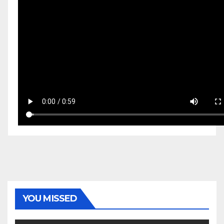
YOU MISSED
EKONOMI & BISNIS
POLITIK & PEMERINTAHAN