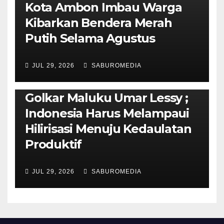
Kota Ambon Imbau Warga
Kibarkan Bendera Merah
Putih Selama Agustus
AMBON METRO
JURNALISME AKTIVIS
JUL 29, 2026
SABUROMEDIA
PENDIDIKAN & OLAHRAGA
THE MOLUCCAS
Isi Materi LK-III HMI, Ketua
Golkar Maluku Umar Lessy ;
Indonesia Harus Melampaui
Hilirisasi Menuju Kedaulatan
Produktif
JUL 29, 2026
SABUROMEDIA