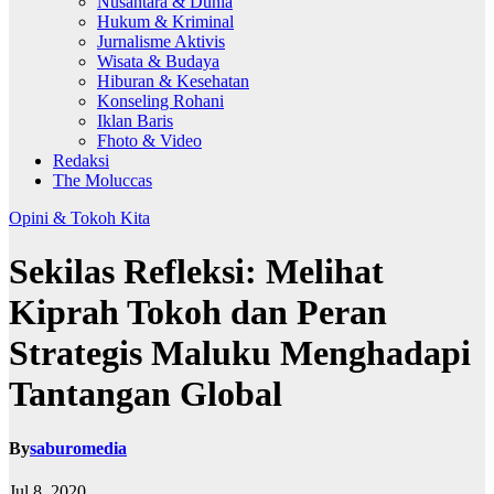
Nusantara & Dunia
Hukum & Kriminal
Jurnalisme Aktivis
Wisata & Budaya
Hiburan & Kesehatan
Konseling Rohani
Iklan Baris
Fhoto & Video
Redaksi
The Moluccas
Opini & Tokoh Kita
Sekilas Refleksi: Melihat
Kiprah Tokoh dan Peran
Strategis Maluku Menghadapi
Tantangan Global
By
saburomedia
Jul 8, 2020