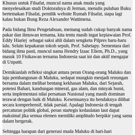
Khusus untuk Filsafat, muncul nama anak muda yang
menyelesaikan studi Doktoralnya di Jerman, menulis puluhan Buku
bertemakan Filsafat, pemilik website Rumah Filsafat, siapa lagi
kalau bukan Bung Reza Alexander Wattimena.
Pada bidang Ilmu Pengetahuan, memang sudah cukup banyak nama
pakar dan ilmuwan ternama, kita tentu masih ingat kepiawaian Prof.
Eddy Hiariej sebagai saksi ahli dalam sengketa Pilpres baru-baru
lalu. Selain kepakaran tokoh sepuh, Prof. Sahetapy. Sementara dari
bidang ilmu pasti, muncul nama Hendry Izaac Eliem, Ph.D., yang
masuk 10 Fisikawan ternama Indonesia saat ini dan aktif mengajar
di Unpatti.
Demikianlah refleksi singkat antara peran Orang-orang Maluku dan
laju pembangunan di Maluku, sedapat mungkin menjadi renungan
bersama dalam melihat bentang kekhasan Maluku, dari Sejarah,
potensi Bahari, kandungan mineral, gas alam, dan minyak bumi,
serta implementasi nilai persatuan Nasional yang masih dominan
terawat dengan baik di Maluku. Kesemuanya itu hendaknya dilihat
secara komprehensif, tidak parsial. Apalagi Indonesia di tengah
percaturan politik global, peran startegis kedaulatan laut dapat
maksimal jika semua elemen memiliki amplitudo berpikir yang sama
dalam bergerak.
Sehingga harapan dari generasi muda Maluku di hari-hari