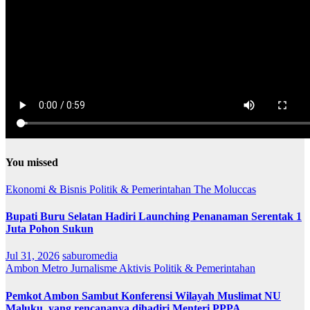
You missed
Ekonomi & Bisnis
Politik & Pemerintahan
The Moluccas
Bupati Buru Selatan Hadiri Launching Penanaman Serentak 1
Juta Pohon Sukun
Jul 31, 2026
saburomedia
Ambon Metro
Jurnalisme Aktivis
Politik & Pemerintahan
Pemkot Ambon Sambut Konferensi Wilayah Muslimat NU
Maluku, yang rencananya dihadiri Menteri PPPA