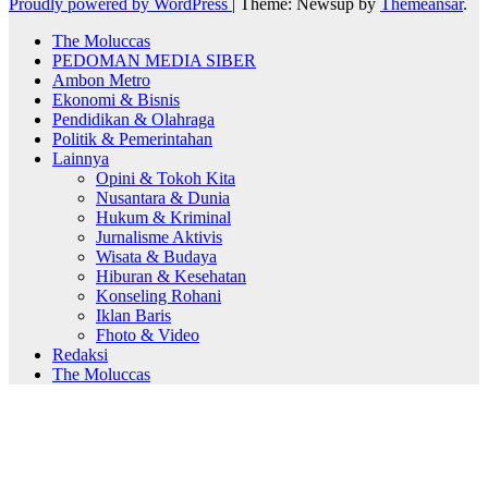
Proudly powered by WordPress
|
Theme: Newsup by
Themeansar
.
The Moluccas
PEDOMAN MEDIA SIBER
Ambon Metro
Ekonomi & Bisnis
Pendidikan & Olahraga
Politik & Pemerintahan
Lainnya
Opini & Tokoh Kita
Nusantara & Dunia
Hukum & Kriminal
Jurnalisme Aktivis
Wisata & Budaya
Hiburan & Kesehatan
Konseling Rohani
Iklan Baris
Fhoto & Video
Redaksi
The Moluccas