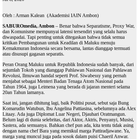
Oleh : Arman Kalean (Akademisi IAIN Ambon)
SABUROmedia, Ambon
– Benar bahwa Separatisme, Proxy War,
dan Komunisme mempunyai latensi tersendiri yang selalu harus
diwaspadai. Tapi penting untuk ditegaskan bahwa tidak semua
kritikan Pembangunan untuk Keadilan di Maluku menuju
Kemakmuran Indonesia secara bersama, lantas dianggap termuati
atau disusupi gagasan separatis.
Peran Orang Maluku untuk Republik Indonesia sudah banyak, dari
sejumlah Tokoh yang dianggap Pahlawan Nasional dan Pahlawan
Revolusi, Ilmuwan handal seperti Prof. Siwabessy yang pernah
menjabat sebagai Menteri Badan Tenaga Atom Nasional pada
Tahun 1964, juga Leimena yang berada di jajaran menteri selama
20an Tahun lamanya.
Saat ini, jangan dihitung lagi, baik Politisi pusat, sebut saja Bung
Komarudin Watubun, Ibu Angelina Pattiasina, sebelumnya ada Alex
Litaay. Ada juga Diplomat Luar Negeri, Djauhari Oratmangun.
Belum lagi di dunia selebritas, dari Aktor, Aktris, Penyanyi, Musisi,
Sastera, ada semuanya. Bahkan chef pun ada, kita tentu tidak asing
dengan nama chef Bara yang memikul marga Pattiradjawane. Ya,
marga yang muncul juga pada sosok dalam puisi Chaeril Anwar.