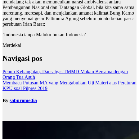
mendatang tak akan memunculkan narasi ambivalensi antara
Pembangunan Nasional dan Tantangan Global, bila kita sama-sama
merenung, meresapi, dan menjalankan amanat kalimat Bung Karno
yang menyemat gelar Pattimura Agung sebelum pidato beliau pasca
perebutan Irian Barat;
‘Indonesia tanpa Maluku bukan Indonesia’.
Merdeka!
Navigasi pos
Penuh Kehangatan, Dansatgas TMMD Makan Bersama dengan
Orang Tua Asuh
Membaca Putusan MA yang Mengabulkan Uji Materi atas Peraturan
KPU soal Pilpres 2019
By
saburomedia