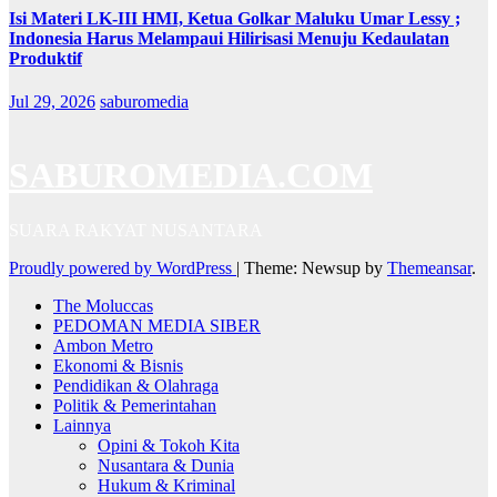
Isi Materi LK-III HMI, Ketua Golkar Maluku Umar Lessy ;
Indonesia Harus Melampaui Hilirisasi Menuju Kedaulatan
Produktif
Jul 29, 2026
saburomedia
SABUROMEDIA.COM
SUARA RAKYAT NUSANTARA
Proudly powered by WordPress
|
Theme: Newsup by
Themeansar
.
The Moluccas
PEDOMAN MEDIA SIBER
Ambon Metro
Ekonomi & Bisnis
Pendidikan & Olahraga
Politik & Pemerintahan
Lainnya
Opini & Tokoh Kita
Nusantara & Dunia
Hukum & Kriminal