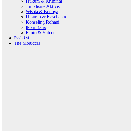
Hukum & Kriminal
Jurnalisme Aktivis
Wisata & Budaya
Hiburan & Kesehatan
Konseling Rohani
Iklan Baris
Fhoto & Video
Redaksi
The Moluccas